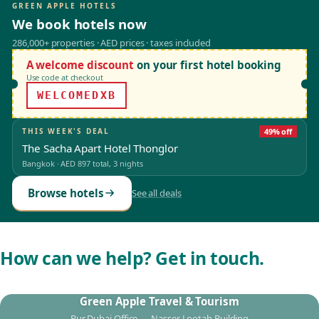
GREEN APPLE HOTELS
We book hotels now
286,000+ properties · AED prices · taxes included
A welcome discount
on your first hotel booking
Use code at checkout
WELCOMEDXB
THIS WEEK'S DEAL
49% off
The Sacha Apart Hotel Thonglor
Bangkok
·
AED 897
total, 3 nights
Browse hotels
See all deals
How can we help? Get in touch.
Green Apple Travel & Tourism
Bur Dubai Office — Nasser Lootah Building