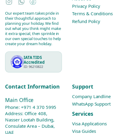
Instagram
WhatsApp
Facebook
Privacy Policy
Our expert team takes pride in
Terms & Conditions
their thoughtful approach to
Refund Policy
planning your holiday. We find
out what you think might make
it extra special, then sprinkle in
our own special touches to help
create your dream holiday.
IATA TIDS
Accredited
ID: 96210822
Contact Information
Support
Company Landline
Main Office
WhatsApp Support
Phone:
+971 4 370 5995
Services
Address: Office 408,
Nasser Lootah Building,
Visa Applications
Consulate Area – Dubai,
Visa Guides
UAE