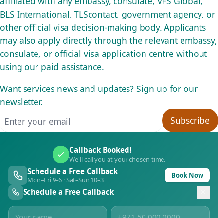
affiliated with any embassy, consulate, VFS Global,
BLS International, TLScontact, government agency, or
other official visa decision-making body. Applicants
may also apply directly through the relevant embassy,
consulate, or official visa application centre without
using our paid assistance.
Want services news and updates? Sign up for our
newsletter.
Email address
Subscribe
Callback Booked!
We'll call you at your chosen time.
Schedule a Free Callback
Book Now
Mon–Fri 9–6 · Sat–Sun 10–3
Schedule a Free Callback