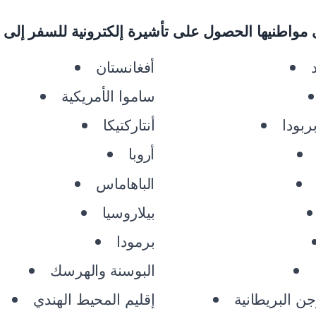
أفغانستان
ساموا الأمريكية
بربودا
أنتاركتيكا
أروبا
الباهاماس
بيلاروسيا
برمودا
البوسنة والهرسك
ن البريطانية
إقليم المحيط الهندي