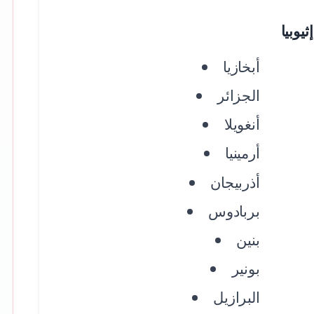
أبخازيا
الجزائر
أنغويلا
أرمينيا
أذربيجان
بربادوس
بنين
بونير
البرازيل