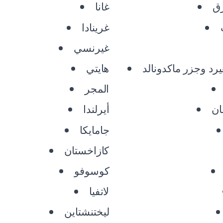
ق
غانا
غرينادا
غيرنسي
رد وجزر ماكدونالد
هايتي
المجر
ان
أيرلندا
جامايكا
كازاخستان
كوسوفو
لاتفيا
ليختنشتاين