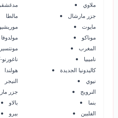
ملاوي
مدغشقر
جزر مارشال
مالطا
مايوت
موريشي
موناكو
مولدوفا
المغرب
مونتسير
ناميبيا
ناغورنو-ك
كاليدونيا الجديدة
هولندا
نيوي
النيجر
النرويج
جزر ماريا
بنما
بالاو
الفلبين
بيرو