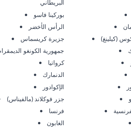
البريطاني
بوركينا فاسو
ان
الرأس الأخضر
س (كيلينغ)
جزيرة كريسماس
جمهورية الكونغو الديمقرا
كرواتيا
الدنمارك
ر
الإكوادور
جزر فوكلاند (مالفيناس)
لفرنسية
فرنسا
الغابون