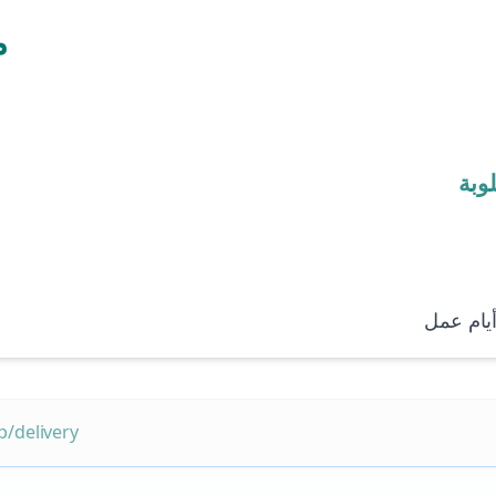
م
/delivery