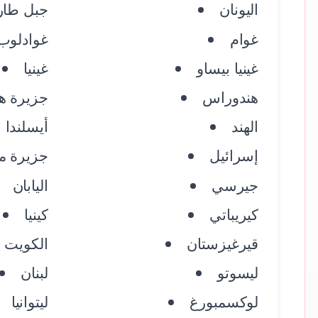
اليونان
جبل طار
غوام
غوادلوب
غينيا بيساو
غينيا
هندوراس
جزيرة هي
الهند
أيسلندا
إسرائيل
جزيرة م
جيرسي
اليابان
كيريباتي
كينيا
قيرغيزستان
الكويت
ليسوتو
لبنان
لوكسمبورغ
ليتوانيا