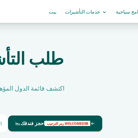
امج سياحية
خدمات التأشيرات
بيت
طلب التأشي
اكتشف قائمة الدول المؤهل
احجز فندقك
)
رمز الترحيب WELCOMEDXB