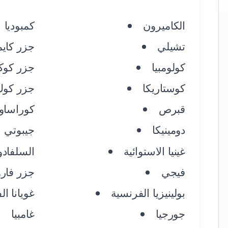
الكاميرون
كمبوديا
تشيلي
جزر كايم
كولومبيا
جزر كوكو
كوستاريكا
جزر كوك
قبرص
كوراساو
دومينيكا
جيبوتي
غينيا الاستوائية
السلفادو
فيجي
جزر فارو
بولينيزيا الفرنسية
غويانا ا
جورجيا
غامبيا