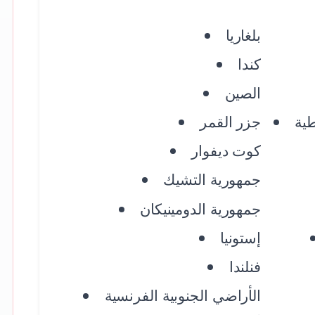
بلغاريا
كندا
الصين
طية
جزر القمر
كوت ديفوار
جمهورية التشيك
جمهورية الدومينيكان
إستونيا
فنلندا
الأراضي الجنوبية الفرنسية