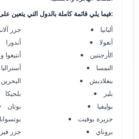
فيما يلي قائمة كاملة بالدول التي يتعين على مواطنيها الحصول على تأشيرة إلكترونية للسفر إلى إثيوبيا:
ألبانيا
جزر آلاند
أنغولا
أندورا
الأرجنتين
أنتيغوا و
النمسا
أستراليا
بنغلاديش
البحرين
بليز
بلجيكا
بوليفيا
بوتان
جزيرة بوفيت
بوتسوانا
بروناي
جزر فيرج