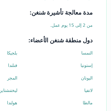
مدة معالجة تأشيرة شنغن:
من 2 إلى 15 يوم عمل.
دول منطقة شنغن الأعضاء:
النمسا
بلجيكا
إستونيا
فنلندا
اليونان
المجر
لاتفيا
ليختنشتاين
مالطا
هولندا