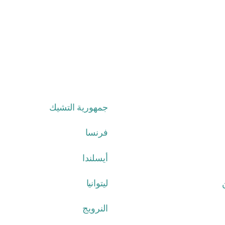
جمهورية التشيك
فرنسا
أيسلندا
ليتوانيا
النرويج