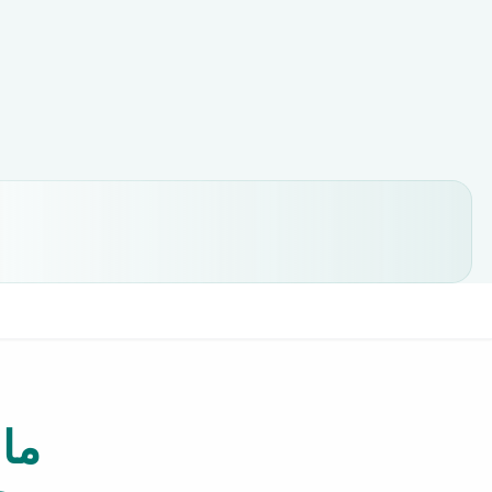
ما 
ج