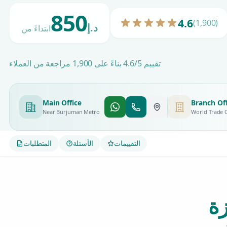
850
4.6
(1,900)
د.إ
ابتداءً من
تقييم 4.6/5 بناءً على 1,900 مراجعة من العملاء
Main Office
Branch Off
Near Burjuman Metro
World Trade 
التقييمات
الأسئلة
المتطلبات
زة