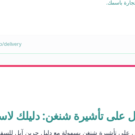
جارة باسمك.
/delivery
ل على تأشيرة شنغن: دليلك لاس
 على تأشيرة شنغن بسهولة مع دليل جرين آبل للسفر