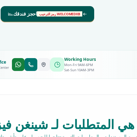
احجز فندقك
رمز الترحيب WELCOMEDXB
Working Hours
ice
Mon-Fri 9AM-6PM
Center
Sat-Sun 10AM-3PM
هي المتطلبات لـ شينغن في
ميع المستندات والمعلومات التي تحتاجها للحصول على تأشيرتك