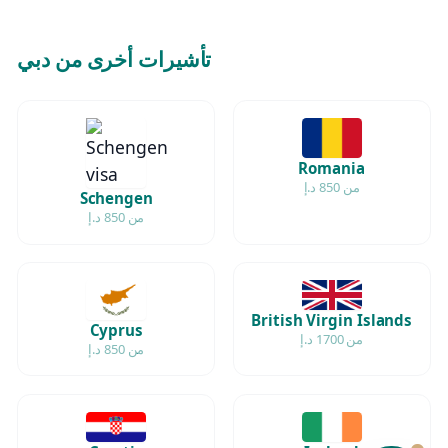
تأشيرات أخرى من دبي
Romania
من 850 د.إ
Schengen
من 850 د.إ
British Virgin Islands
Cyprus
من 1700 د.إ
من 850 د.إ