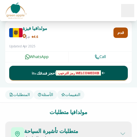
Ope
مولدافيا فيزة
قدم
0
د.إ
★4.6
Updated Apr 2025
WhatsApp
Call
احجز فندقك
رمز الترحيب WELCOMEDXB
التقييمات
الأسئلة
المتطلبات
مولدافيا متطلبات
متطلبات تأشيرة السياحة