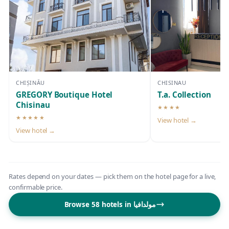
CHIȘINĂU
CHISINAU
GREGORY Boutique Hotel
T.a. Collection
Chisinau
★★★★
4-star hotel
★★★★★
View hotel →
5-star hotel
View hotel →
Rates depend on your dates — pick them on the hotel page for a live,
confirmable price.
Browse 58 hotels in مولدافيا