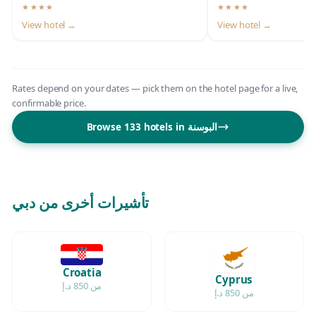
★★★★
★★★★
4-star hotel
4-star hotel
View hotel →
View hotel →
Rates depend on your dates — pick them on the hotel page for a live,
confirmable price.
Browse 133 hotels in البوسنة
تأشيرات أخرى من دبي
Croatia
Cyprus
من 850 د.إ
من 850 د.إ