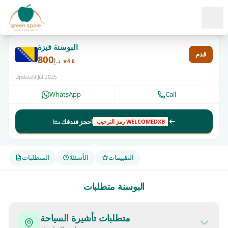
Ope
البوسنة فيزة
قدم
800
د.إ
★4.6
Updated Jul 2025
WhatsApp
Call
احجز فندقك
رمز الترحيب WELCOMEDXB
التقييمات
الأسئلة
المتطلبات
البوسنة متطلبات
متطلبات تأشيرة السياحة