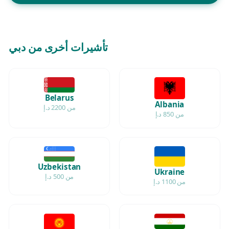
تأشيرات أخرى من دبي
Belarus
Albania
من 2200 د.إ
من 850 د.إ
Uzbekistan
Ukraine
من 500 د.إ
من 1100 د.إ