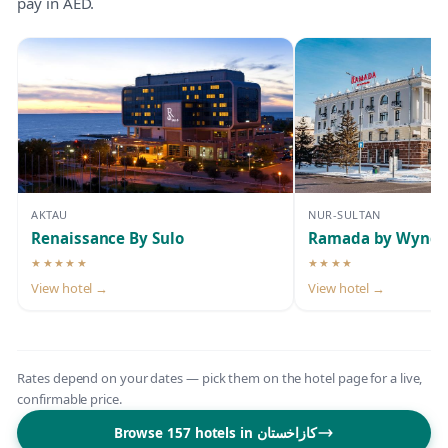
pay in AED.
AKTAU
NUR-SULTAN
Renaissance By Sulo
Ramada by Wyndh
★★★★★
★★★★
5-star hotel
4-star hotel
View hotel →
View hotel →
Rates depend on your dates — pick them on the hotel page for a live,
confirmable price.
Browse 157 hotels in كازاخستان