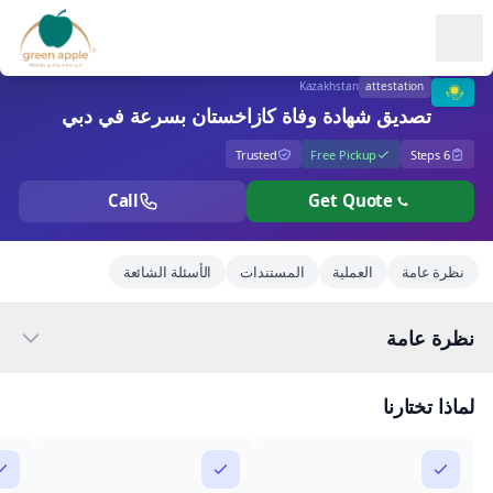
Ope
Kazakhstan
attestation
تصديق شهادة وفاة كازاخستان بسرعة في دبي
Trusted
Free Pickup
6 Steps
Call
Get Quote
نظرة عامة
العملية
المستندات
الأسئلة الشائعة
نظرة عامة
لماذا تختارنا