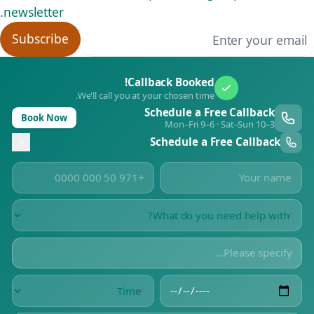
newsletter.
Email addres
Subscribe
Callback Booked!
We'll call you at your chosen time.
Schedule a Free Callback
Book Now
Mon–Fri 9–6 · Sat–Sun 10–3
Schedule a Free Callback