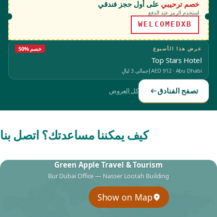
خصم ترحيبي
على أول حجز فندقي
استخدم الرمز عند الدفع
WELCOMEDXB
عرض هذا الأسبوع
50% خصم
Top Stars Hotel
Abu Dhabi
·
AED 912
إجمالي 3 ليالٍ
تصفح الفنادق
كل العروض
كيف يمكننا مساعدتك؟ اتصل بنا
Green Apple Travel & Tourism
Bur Dubai Office — Nasser Lootah Building
Show on Map