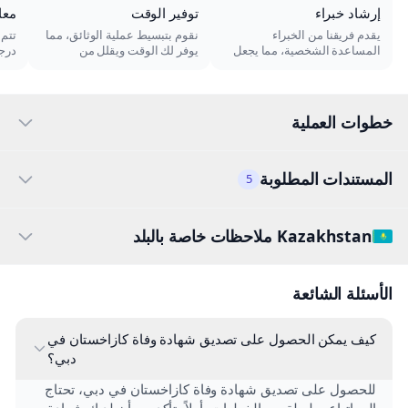
إرشاد خبراء
توفير الوقت
معا
يقدم فريقنا من الخبراء
نقوم بتبسيط عملية الوثائق، مما
تتم
المساعدة الشخصية، مما يجعل
يوفر لك الوقت ويقلل من
درج
عملية التصديق واضحة وسهلة.
المتاعب المرتبطة بالتصديق.
عملي
خطوات العملية
المستندات المطلوبة
5
Kazakhstan ملاحظات خاصة بالبلد
الأسئلة الشائعة
كيف يمكن الحصول على تصديق شهادة وفاة كازاخستان في
دبي؟
للحصول على تصديق شهادة وفاة كازاخستان في دبي، تحتاج
إلى اتباع سلسلة من الخطوات. أولاً، تأكد من أن لديك شهادة