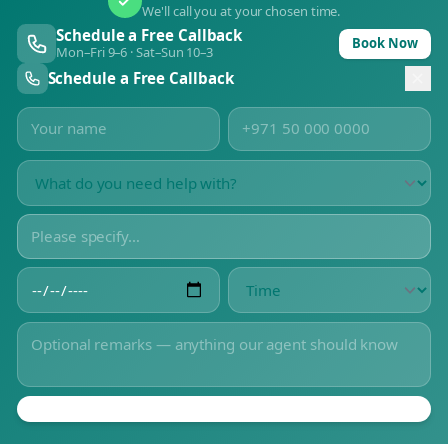
We'll call you at your chosen time.
Schedule a Free Callback
Book Now
Mon–Fri 9–6 · Sat–Sun 10–3
Schedule a Free Callback