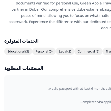
documents verified for personal use, Green Apple Trave
partner in Dubai. Our comprehensive Uzbekistan embass
peace of mind, allowing you to focus on what matte
paperwork. Experience the difference with our dedicated tea
docum
الخدمات المتوفرة
Educational (3)
Personal (5)
Legal (2)
Commercial (2)
Tra
المستندات المطلوبة
A valid passport with at least 6 months vali
Completed visa appli