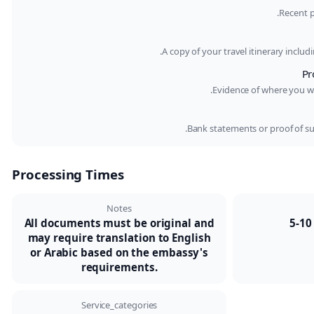
Recent p
A copy of your travel itinerary inclu
Pr
Evidence of where you wil
Bank statements or proof of suf
Processing Times
Notes
All documents must be original and
5-10
may require translation to English
or Arabic based on the embassy's
requirements.
Service_categories