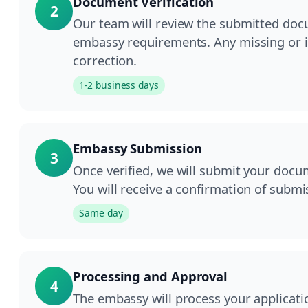
Document Verification
2
Our team will review the submitted do
embassy requirements. Any missing or i
correction.
1-2 business days
Embassy Submission
3
Once verified, we will submit your docu
You will receive a confirmation of submi
Same day
Processing and Approval
4
The embassy will process your applicati