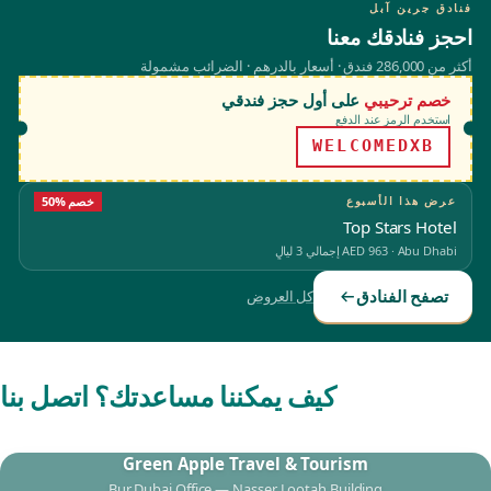
فنادق جرين آبل
احجز فنادقك معنا
أكثر من 286,000 فندق · أسعار بالدرهم · الضرائب مشمولة
خصم ترحيبي
على أول حجز فندقي
استخدم الرمز عند الدفع
WELCOMEDXB
عرض هذا الأسبوع
50% خصم
Top Stars Hotel
Abu Dhabi
·
AED 963
إجمالي 3 ليالٍ
تصفح الفنادق
كل العروض
كيف يمكننا مساعدتك؟ اتصل بنا
Green Apple Travel & Tourism
Bur Dubai Office — Nasser Lootah Building