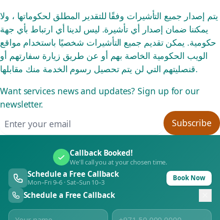
يتم إصدار جميع التأشيرات وفقًا للتقدير المطلق لحكوماتها ، ولا
يمكننا ضمان إصدار أي تأشيرة. ليس لدينا أي ارتباط بأي جهة
حكومية. يمكن تقديم جميع التأشيرات شخصيًا باستخدام مواقع
الويب الحكومية الخاصة بهم أو عن طريق زيارة سفارتهم أو
قنصليتهم التي لن يتم تحصيل رسوم الخدمة منك مقابلها.
Want services news and updates? Sign up for our
newsletter.
Email address
Subscribe
Callback Booked!
We'll call you at your chosen time.
Schedule a Free Callback
Book Now
Mon–Fri 9–6 · Sat–Sun 10–3
Schedule a Free Callback