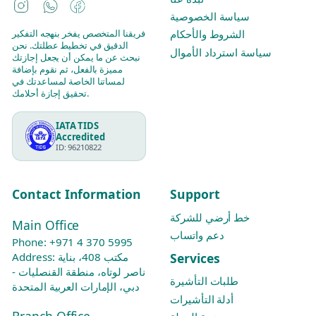
Instagram
WhatsApp
Facebook
سياسة الخصوصية
فريقنا المتخصص يفخر بنهجه التفكير
الشروط والأحكام
الدقيق في تخطيط عطلتك. نحن
سياسة استرداد الأموال
نبحث عن ما يمكن أن يجعل إجازتك
مميزة بالفعل، ثم نقوم بإضافة
لمساتنا الخاصة لمساعدتك في
تحقيق إجازة أحلامك.
IATA TIDS
Accredited
ID: 96210822
Contact Information
Support
خط أرضي للشركة
Main Office
دعم واتساب
Phone:
+971 4 370 5995
Services
Address: مكتب 408، بناية
ناصر لوتاه، منطقة القنصليات -
طلبات التأشيرة
دبي، الإمارات العربية المتحدة
أدلة التأشيرات
Branch Office