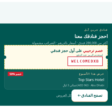
فنادق جرين آبل
احجز فنادقك معنا
أكثر من 286,000 فندق · أسعار بالدرهم · الضرائب مشمولة
خصم ترحيبي
على أول حجز فندقي
استخدم الرمز عند الدفع
WELCOMEDXB
عرض هذا الأسبوع
50% خصم
Top Stars Hotel
Abu Dhabi
·
AED 963
إجمالي 3 ليالٍ
تصفح الفنادق
كل العروض