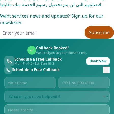
قنصليتهم التي لن يتم تحصيل رسوم الخدمة منك مقابلها.
Want services news and updates? Sign up for our
newsletter.
Email address
Subscribe
Callback Booked!
We'll call you at your chosen time.
Schedule a Free Callback
Book Now
Mon–Fri 9–6 · Sat–Sun 10–3
Schedule a Free Callback