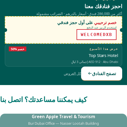
احجز فنادقك معنا
أكثر من 286,000 فندق · أسعار بالدرهم · الضرائب مشمولة
خصم ترحيبي
على أول حجز فندقي
استخدم الرمز عند الدفع
WELCOMEDXB
عرض هذا الأسبوع
50% خصم
Top Stars Hotel
Abu Dhabi
·
AED 912
إجمالي 3 ليالٍ
تصفح الفنادق
كل العروض
كيف يمكننا مساعدتك؟ اتصل بنا
Green Apple Travel & Tourism
Bur Dubai Office — Nasser Lootah Building