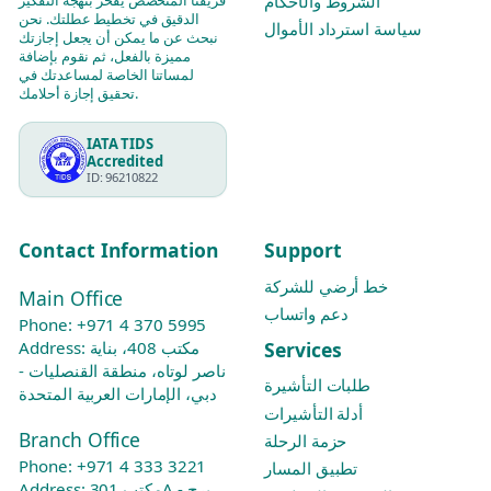
الشروط والأحكام
الدقيق في تخطيط عطلتك. نحن
سياسة استرداد الأموال
نبحث عن ما يمكن أن يجعل إجازتك
مميزة بالفعل، ثم نقوم بإضافة
لمساتنا الخاصة لمساعدتك في
تحقيق إجازة أحلامك.
IATA TIDS
Accredited
ID: 96210822
Contact Information
Support
خط أرضي للشركة
Main Office
دعم واتساب
Phone:
+971 4 370 5995
Services
Address: مكتب 408، بناية
ناصر لوتاه، منطقة القنصليات -
طلبات التأشيرة
دبي، الإمارات العربية المتحدة
أدلة التأشيرات
Branch Office
حزمة الرحلة
Phone:
+971 4 333 3221
تطبيق المسار
Address: مكتب 301A - برج