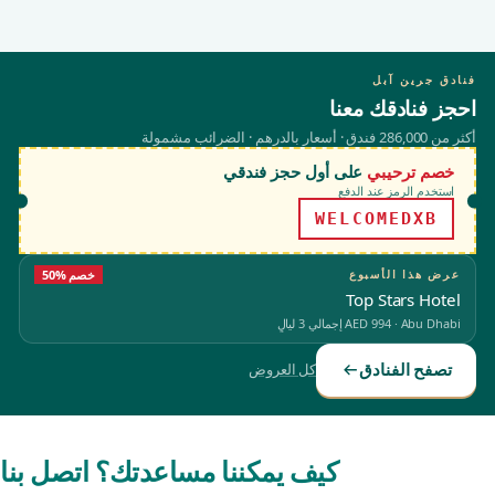
فنادق جرين آبل
احجز فنادقك معنا
أكثر من 286,000 فندق · أسعار بالدرهم · الضرائب مشمولة
خصم ترحيبي
على أول حجز فندقي
استخدم الرمز عند الدفع
WELCOMEDXB
عرض هذا الأسبوع
50% خصم
Top Stars Hotel
Abu Dhabi
·
AED 994
إجمالي 3 ليالٍ
تصفح الفنادق
كل العروض
كيف يمكننا مساعدتك؟ اتصل بنا