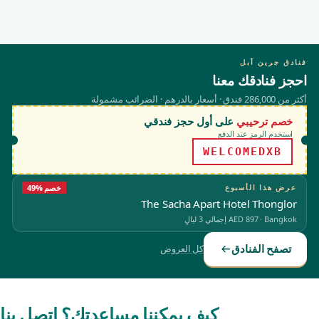
فنادق جرين آبل
احجز فنادقك معنا
أكثر من 286,000 فندق · أسعار بالدرهم · الضرائب مشمولة
خصم ترحيبي
على أول حجز فندقي
استخدم الرمز عند الدفع
WELCOMEDXB
عرض هذا الأسبوع
49% خصم
The Sacha Apart Hotel Thonglor
Bangkok
·
AED 897
إجمالي 3 ليالٍ
تصفح الفنادق
كل العروض
كيف يمكننا مساعدتك؟ اتصل بنا