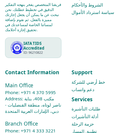
فريقنا المتخصص يفخر بنهجه التفكير
الشروط والأحكام
الدقيق في تخطيط عطلتك. نحن
سياسة استرداد الأموال
نبحث عن ما يمكن أن يجعل إجازتك
مميزة بالفعل، ثم نقوم بإضافة
لمساتنا الخاصة لمساعدتك في
تحقيق إجازة أحلامك.
IATA TIDS
Accredited
ID: 96210822
Contact Information
Support
خط أرضي للشركة
Main Office
دعم واتساب
Phone:
+971 4 370 5995
Services
Address: مكتب 408، بناية
ناصر لوتاه، منطقة القنصليات -
طلبات التأشيرة
دبي، الإمارات العربية المتحدة
أدلة التأشيرات
Branch Office
حزمة الرحلة
Phone:
+971 4 333 3221
تطبيق المسار