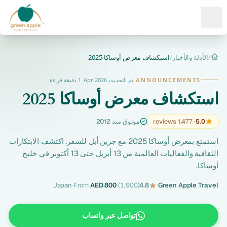
Ope
/
الأدلة والأخبار
/
استكشاف معرض أوساكا 2025
الرئيسية
ANNOUNCEMENTS
·
تم التحديث Apr 2026
·
1 دقيقة قراءة
استكشاف معرض أوساكا 2025
5.0
· 1,477 reviews
موثوق منذ 2012
استمتع بمعرض أوساكا 2025 مع جرين أبل للسفر. اكتشف الابتكارات
الثقافية والفعاليات العالمية من 13 أبريل حتى 13 أكتوبر في خليج
أوساكا.
Japan
·
From
AED 800
·
(1,900)
4.8
·
Green Apple Travel
تواصل عبر واتساب