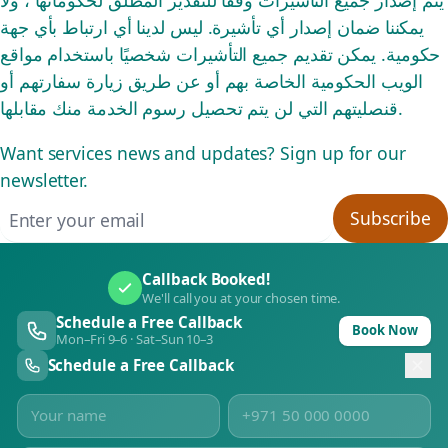
يتم إصدار جميع التأشيرات وفقًا للتقدير المطلق لحكوماتها ، ولا
يمكننا ضمان إصدار أي تأشيرة. ليس لدينا أي ارتباط بأي جهة
حكومية. يمكن تقديم جميع التأشيرات شخصيًا باستخدام مواقع
الويب الحكومية الخاصة بهم أو عن طريق زيارة سفارتهم أو
قنصليتهم التي لن يتم تحصيل رسوم الخدمة منك مقابلها.
Want services news and updates? Sign up for our
newsletter.
Email address
Subscribe
Callback Booked!
We'll call you at your chosen time.
Schedule a Free Callback
Book Now
Mon–Fri 9–6 · Sat–Sun 10–3
Schedule a Free Callback