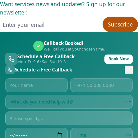
Want services news and updates? Sign up for our
newsletter.
Email address
Subscribe
Callback Booked!
We'll call you at your chosen time.
Schedule a Free Callback
Book Now
Mon–Fri 9–6 · Sat–Sun 10–3
Schedule a Free Callback