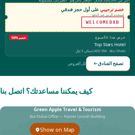
أكثر من 286,000 فندق · أسعار بالدرهم · الضرائب مشمولة
خصم ترحيبي
على أول حجز فندقي
استخدم الرمز عند الدفع
WELCOMEDXB
عرض هذا الأسبوع
50% خصم
Top Stars Hotel
Abu Dhabi
·
AED 994
إجمالي 3 ليالٍ
تصفح الفنادق
كل العروض
كيف يمكننا مساعدتك؟ اتصل بنا
Green Apple Travel & Tourism
Bur Dubai Office — Nasser Lootah Building
Show on Map