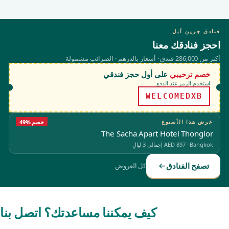
فنادق جرين آبل
احجز فنادقك معنا
أكثر من 286,000 فندق · أسعار بالدرهم · الضرائب مشمولة
خصم ترحيبي
على أول حجز فندقي
استخدم الرمز عند الدفع
WELCOMEDXB
عرض هذا الأسبوع
49% خصم
The Sacha Apart Hotel Thonglor
Bangkok
·
AED 897
إجمالي 3 ليالٍ
تصفح الفنادق
كل العروض
كيف يمكننا مساعدتك؟ اتصل بنا