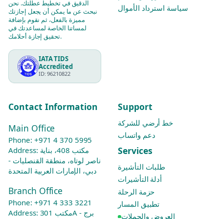
الدقيق في تخطيط عطلتك. نحن
سياسة استرداد الأموال
نبحث عن ما يمكن أن يجعل إجازتك
مميزة بالفعل، ثم نقوم بإضافة
لمساتنا الخاصة لمساعدتك في
تحقيق إجازة أحلامك.
IATA TIDS
Accredited
ID: 96210822
Contact Information
Support
خط أرضي للشركة
Main Office
دعم واتساب
Phone:
+971 4 370 5995
Services
Address: مكتب 408، بناية
ناصر لوتاه، منطقة القنصليات -
طلبات التأشيرة
دبي، الإمارات العربية المتحدة
أدلة التأشيرات
Branch Office
حزمة الرحلة
Phone:
+971 4 333 3221
تطبيق المسار
Address: مكتب 301A - برج
العروض والحملات