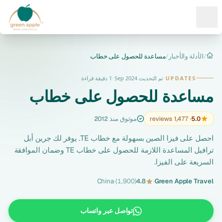
Ope
/
الأدلة والأخبار
/
مساعدة للحصول على خطاب
الرئيسية
UPDATES
·
تم التحديث Sep 2024
·
1 دقيقة قراءة
مساعدة للحصول على خطاب
5.0
· 1,477 reviews
موثوق منذ 2012
احصل على فيزا الصين بسهولة مع خطاب TE. يوفر لك جرين أبل
ترافيل المساعدة اللازمة للحصول على خطاب TE وضمان الموافقة
السريعة على الفيزا.
China
·
(1,900)
4.8
·
Green Apple Travel
تواصل عبر واتساب