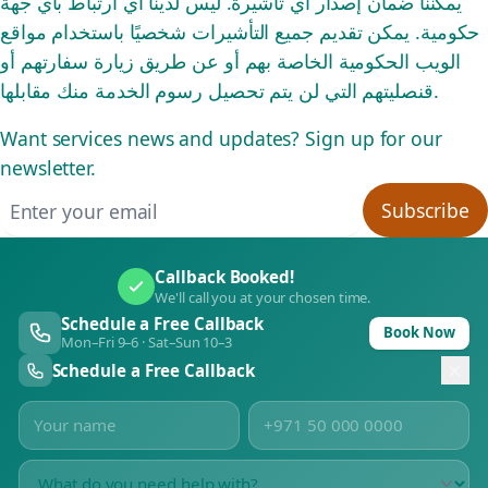
يمكننا ضمان إصدار أي تأشيرة. ليس لدينا أي ارتباط بأي جهة
حكومية. يمكن تقديم جميع التأشيرات شخصيًا باستخدام مواقع
الويب الحكومية الخاصة بهم أو عن طريق زيارة سفارتهم أو
قنصليتهم التي لن يتم تحصيل رسوم الخدمة منك مقابلها.
Want services news and updates? Sign up for our
newsletter.
Email address
Subscribe
Callback Booked!
We'll call you at your chosen time.
Schedule a Free Callback
Book Now
Mon–Fri 9–6 · Sat–Sun 10–3
Schedule a Free Callback