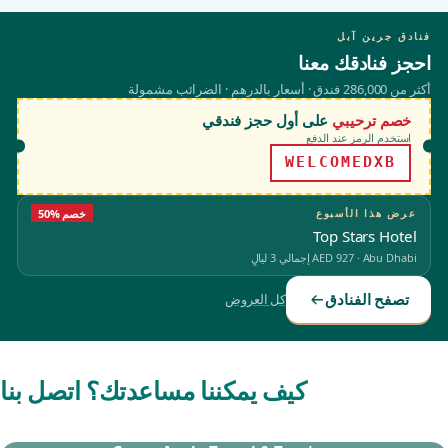
فنادق جرين آبل
احجز فنادقك معنا
أكثر من 286,000 فندق · أسعار بالدرهم · الضرائب مشمولة
خصم ترحيبي
على أول حجز فندقي
استخدم الرمز عند الدفع
WELCOMEDXB
عرض هذا الأسبوع
50% خصم
Top Stars Hotel
Abu Dhabi
·
AED 927
إجمالي 3 ليالٍ
تصفح الفنادق
كل العروض
كيف يمكننا مساعدتك؟ اتصل بنا