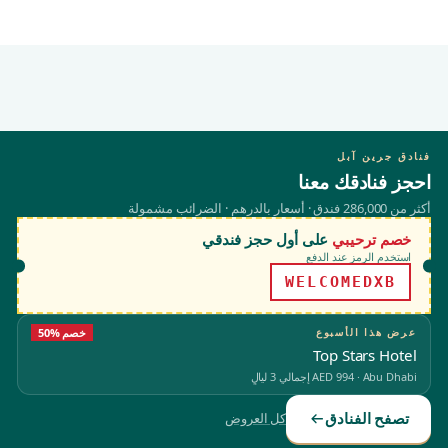
فنادق جرين آبل
احجز فنادقك معنا
أكثر من 286,000 فندق · أسعار بالدرهم · الضرائب مشمولة
خصم ترحيبي
على أول حجز فندقي
استخدم الرمز عند الدفع
WELCOMEDXB
عرض هذا الأسبوع
50% خصم
Top Stars Hotel
Abu Dhabi
·
AED 994
إجمالي 3 ليالٍ
تصفح الفنادق
كل العروض