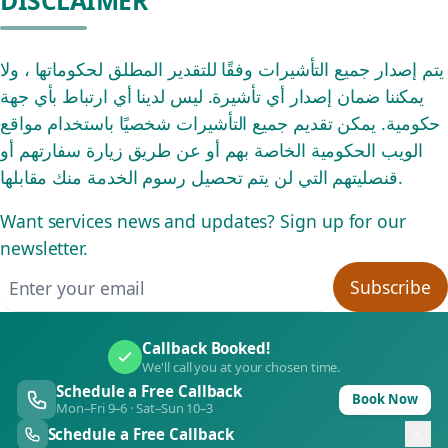
DISCLAIMER
يتم إصدار جميع التأشيرات وفقًا للتقدير المطلق لحكوماتها ، ولا
يمكننا ضمان إصدار أي تأشيرة. ليس لدينا أي ارتباط بأي جهة
حكومية. يمكن تقديم جميع التأشيرات شخصيًا باستخدام مواقع
الويب الحكومية الخاصة بهم أو عن طريق زيارة سفارتهم أو
قنصليتهم التي لن يتم تحصيل رسوم الخدمة منك مقابلها.
Want services news and updates? Sign up for our
newsletter.
Email address
Subscribe
Callback Booked!
We'll call you at your chosen time.
Schedule a Free Callback
Book Now
Mon–Fri 9–6 · Sat–Sun 10–3
Schedule a Free Callback