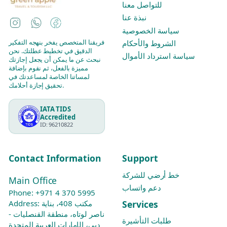
للتواصل معنا
نبذة عنا
Instagram
WhatsApp
Facebook
سياسة الخصوصية
فريقنا المتخصص يفخر بنهجه التفكير
الشروط والأحكام
الدقيق في تخطيط عطلتك. نحن
سياسة استرداد الأموال
نبحث عن ما يمكن أن يجعل إجازتك
مميزة بالفعل، ثم نقوم بإضافة
لمساتنا الخاصة لمساعدتك في
تحقيق إجازة أحلامك.
IATA TIDS
Accredited
ID: 96210822
Contact Information
Support
خط أرضي للشركة
Main Office
دعم واتساب
Phone:
+971 4 370 5995
Services
Address: مكتب 408، بناية
ناصر لوتاه، منطقة القنصليات -
طلبات التأشيرة
دبي، الإمارات العربية المتحدة