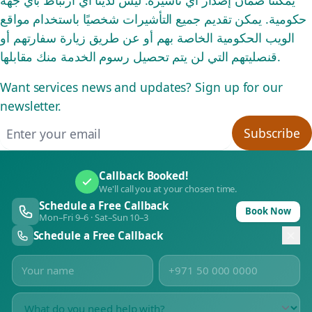
يمكننا ضمان إصدار أي تأشيرة. ليس لدينا أي ارتباط بأي جهة
حكومية. يمكن تقديم جميع التأشيرات شخصيًا باستخدام مواقع
الويب الحكومية الخاصة بهم أو عن طريق زيارة سفارتهم أو
قنصليتهم التي لن يتم تحصيل رسوم الخدمة منك مقابلها.
Want services news and updates? Sign up for our
newsletter.
Email address
Subscribe
Callback Booked!
We'll call you at your chosen time.
Schedule a Free Callback
Book Now
Mon–Fri 9–6 · Sat–Sun 10–3
Schedule a Free Callback