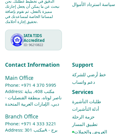
الدقيق في تخطيط عطلتك. نحن
سياسة استرداد الأموال
نبحث عن ما يمكن أن يجعل إجازتك
مميزة بالفعل، ثم نقوم بإضافة
لمساتنا الخاصة لمساعدتك في
تحقيق إجازة أحلامك.
IATA TIDS
Accredited
ID: 96210822
Contact Information
Support
خط أرضي للشركة
Main Office
دعم واتساب
Phone:
+971 4 370 5995
Services
Address: مكتب 408، بناية
ناصر لوتاه، منطقة القنصليات -
طلبات التأشيرة
دبي، الإمارات العربية المتحدة
أدلة التأشيرات
Branch Office
حزمة الرحلة
Phone:
+971 4 333 3221
تطبيق المسار
Address: مكتب 301A - برج
العروض والحملات