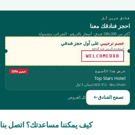
فنادق جرين آبل
احجز فنادقك معنا
أكثر من 286,000 فندق · أسعار بالدرهم · الضرائب مشمولة
خصم ترحيبي
على أول حجز فندقي
استخدم الرمز عند الدفع
WELCOMEDXB
عرض هذا الأسبوع
50% خصم
Top Stars Hotel
Abu Dhabi
·
AED 912
إجمالي 3 ليالٍ
تصفح الفنادق
كل العروض
كيف يمكننا مساعدتك؟ اتصل بنا