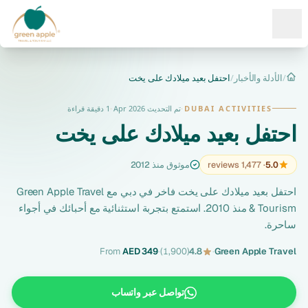
Ope
/
الأدلة والأخبار
/
احتفل بعيد ميلادك على يخت
الرئيسية
DUBAI ACTIVITIES
·
تم التحديث Apr 2026
·
1 دقيقة قراءة
احتفل بعيد ميلادك على يخت
5.0
· 1,477 reviews
موثوق منذ 2012
احتفل بعيد ميلادك على يخت فاخر في دبي مع Green Apple Travel
& Tourism منذ 2010. استمتع بتجربة استثنائية مع أحبائك في أجواء
ساحرة.
From
AED 349
·
(1,900)
4.8
·
Green Apple Travel
تواصل عبر واتساب