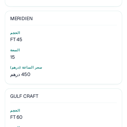
MERIDIEN
45 FT
15
450 درهم
GULF CRAFT
60 FT