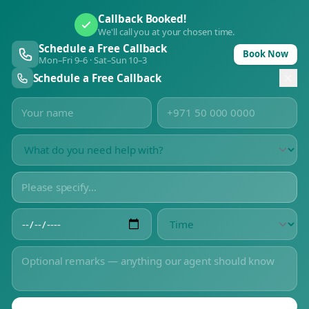
Callback Booked!
We'll call you at your chosen time.
Schedule a Free Callback
Book Now
Mon–Fri 9–6 · Sat–Sun 10–3
Schedule a Free Callback