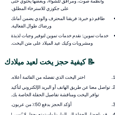
وأنظمة صوت، ومرافق للشواء، وبعضها يحتوي حتى
على جكوزي للاسترخاء المطلق.
طاقم ذو خبرة: فريقنا المحترف والودي يضمن أمانك
ورضاك طوال الفعالية.
خدمات تموين: نقدم خدمات تموين لتوفير وجبات لذيذة
ومشروبات وكيك عيد الميلاد على متن اليخت.
📝 كيفية حجز يخت لعيد ميلادك
اختر اليخت الذي تفضله من القائمة أعلاه.
تواصل معنا عن طريق الهاتف أو البريد الإلكتروني لتأكيد
توافر اليخت ومناقشة تفاصيل الحفلة الخاصة بك.
أؤكد الحجز بدفع 50٪ من عربون.
قم بإحضار الحفلة إلى المارينا واستمتع بحفل لا يُنسى!