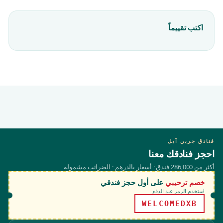
اكتب تقييماً
فنادق جرين آبل
احجز فنادقك معنا
أكثر من 286,000 فندق · أسعار بالدرهم · الضرائب مشمولة
خصم ترحيبي
على أول حجز فندقي
استخدم الرمز عند الدفع
WELCOMEDXB