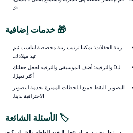
🎉
🎁 خدمات إضافية
زينة الحفلات: يمكننا ترتيب زينة مخصصة لتناسب ثيم
عيد ميلادك.
DJ والترفيه: أضف الموسيقى والترفيه لجعل حفلتك
أكثر تميزًا.
التصوير: التقط جميع اللحظات المميزة بخدمة التصوير
الاحترافية لدينا.
🏷️ الأسئلة الشائعة
س: هل تضم سعر استئجار اليخت الطعام والشراب؟
ج: