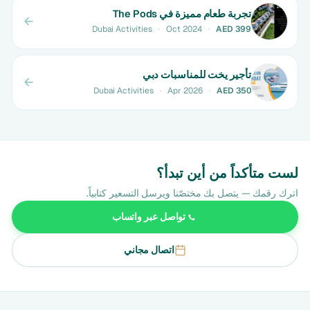
تجربة طعام مميزة في The Pods
Dubai Activities
·
Oct 2024
·
AED 399
تأجير يخت للمناسبات دبي
Dubai Activities
·
Apr 2026
·
AED 350
لست متأكداً من أين تبدأ؟
اترك رقمك — يتصل بك مختصّنا ويرسل التسعير كتابياً.
تواصل عبر واتساب
اتصال مجاني