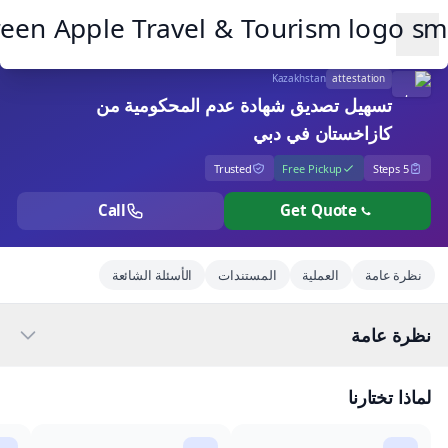
Ope
Kazakhstan
attestation
تسهيل تصديق شهادة عدم المحكومية من
كازاخستان في دبي
Trusted
Free Pickup
5 Steps
Call
Get Quote
نظرة عامة
العملية
المستندات
الأسئلة الشائعة
نظرة عامة
لماذا تختارنا