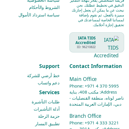
فريقنا المتخصص يفخر بنهجه التفكير
الدقيق في تخطيط عطلتك. نحن
الشروط والأحكام
نبحث عن ما يمكن أن يجعل إجازتك
سياسة استرداد الأموال
مميزة بالفعل، ثم نقوم بإضافة
لمساتنا الخاصة لمساعدتك في
تحقيق إجازة أحلامك.
IATA TIDS
Accredited
ID: 96210822
Support
Contact Information
خط أرضي للشركة
Main Office
دعم واتساب
Phone:
+971 4 370 5995
Services
Address: مكتب 408، بناية
ناصر لوتاه، منطقة القنصليات -
طلبات التأشيرة
دبي، الإمارات العربية المتحدة
أدلة التأشيرات
Branch Office
حزمة الرحلة
Phone:
+971 4 333 3221
تطبيق المسار
Address: مكتب 301A - برج