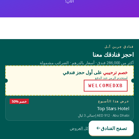
الآن!
فنادق جرين آبل
احجز فنادقك معنا
أكثر من 286,000 فندق · أسعار بالدرهم · الضرائب مشمولة
خصم ترحيبي
على أول حجز فندقي
استخدم الرمز عند الدفع
WELCOMEDXB
عرض هذا الأسبوع
50% خصم
Top Stars Hotel
Abu Dhabi
·
AED 912
إجمالي 3 ليالٍ
تصفح الفنادق
كل العروض