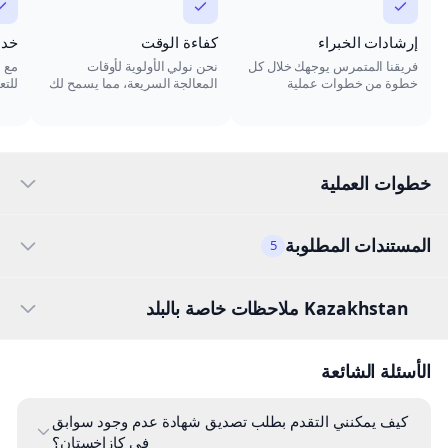
إرشادات الخبراء
كفاءة الوقت
خدم
فريقنا المتمرس يوجهك خلال كل
نحن نولي الأولوية لأوقات
مع س
خطوة من خطوات عملية
المعالجة السريعة، مما يسمح لك
للتع
التصديق، مما يضمن أن لديك
باستلام تصديق شهادة عدم
بمهن
المستندات الصحيحة.
المحكومية دون تأخير غير
ضروري.
خطوات العملية
المستندات المطلوبة
5
Kazakhstan ملاحظات خاصة بالبلد
الأسئلة الشائعة
كيف يمكنني التقدم بطلب تصديق شهادة عدم وجود سوابق
في كازاخستان؟