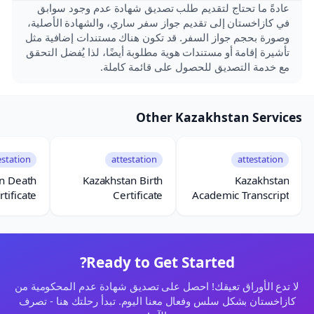
عادةً ما تحتاج لتقديم طلب تصديق شهادة عدم وجود سوابق
في كازاخستان إلى تقديم جواز سفر ساري، والشهادة الأصلية،
وصورة بحجم جواز السفر. قد تكون هناك مستندات إضافية مثل
تأشيرة إقامة أو مستندات هوية مطلوبة أيضًا، لذا يُفضل التحقق
مع خدمة التصديق للحصول على قائمة كاملة.
Other Kazakhstan Services
estation
attestation
attestation
n Death
Kazakhstan Birth
Kazakhstan
rtificate
Certificate
Academic Transcript
estation
Attestation
Attestation
Ready to Get Started?
لا تدع الأوراق تعيقك! احصل على تصديق شهادة عدم المحكومية من
كازاخستان بشكل سلس وفعال معنا اليوم. تبدأ رحلتك هنا - تصرف