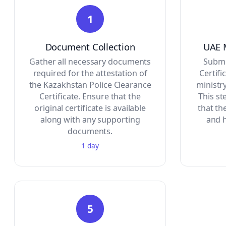
1
Document Collection
UAE M
Gather all necessary documents
Submi
required for the attestation of
Certifi
the Kazakhstan Police Clearance
ministr
Certificate. Ensure that the
This ste
original certificate is available
that th
along with any supporting
and 
documents.
1 day
5