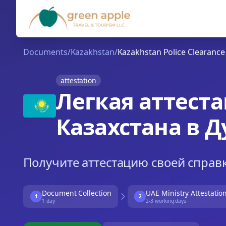
Documents
/
Kazakhstan
/
Kazakhstan Police Clearance 
attestation
Легкая аттест
Казахстана в Д
Получите аттестацию своей справ
Document Collection
UAE Ministry Attestatio
1
2
1 day
2-3 working days