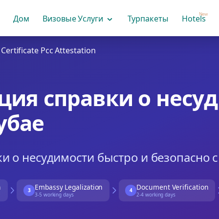
New
Дом
Визовые Услуги
Турпакеты
Hotels
Certificate Pcc Attestation
ация справки о несу
убае
ки о несудимости быстро и безопасно 
n
Embassy Legalization
Document Verification
3
4
3-5 working days
2-4 working days