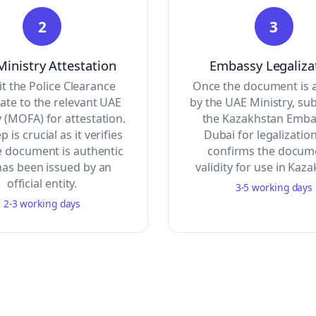
2
3
inistry Attestation
Embassy Legaliza
t the Police Clearance
Once the document is 
cate to the relevant UAE
by the UAE Ministry, sub
y (MOFA) for attestation.
the Kazakhstan Emba
p is crucial as it verifies
Dubai for legalization
e document is authentic
confirms the docum
has been issued by an
validity for use in Kaz
official entity.
3-5 working days
2-3 working days