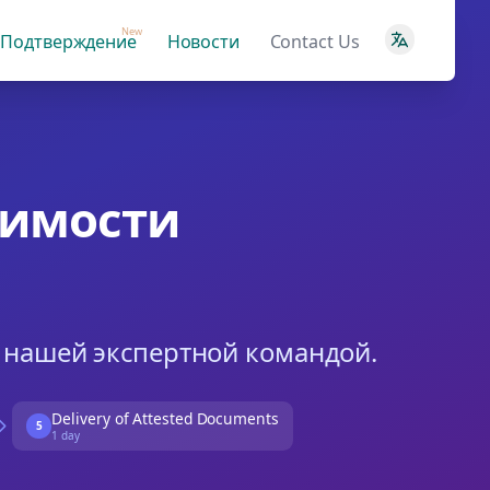
New
Подтверждение
Новости
Contact Us
димости
с нашей экспертной командой.
Delivery of Attested Documents
5
1 day