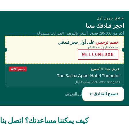
فنادق جرين آبل
احجز فنادقك معنا
أكثر من 286,000 فندق · أسعار بالدرهم · الضرائب مشمولة
خصم ترحيبي
على أول حجز فندقي
استخدم الرمز عند الدفع
WELCOMEDXB
عرض هذا الأسبوع
49% خصم
The Sacha Apart Hotel Thonglor
Bangkok
·
AED 896
إجمالي 3 ليالٍ
تصفح الفنادق
كل العروض
كيف يمكننا مساعدتك؟ اتصل بنا