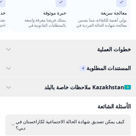
معالجة سريعة
خبرة موثوقة
خدم
نولي أهمية للكفاءة، مما يضمن
يمتلك فريقنا معرفة واسعة
نقدم
معالجة شهادة الحالة الفردية في
بالمتطلبات القانونية في
احتي
كازاخستان بسرعة دون المساس
كازاخستان، مما يضمن أن
مخص
بالجودة.
مستنداتك دائمًا متوافقة.
خطوات العملية
المستندات المطلوبة
4
Kazakhstan ملاحظات خاصة بالبلد
الأسئلة الشائعة
كيف يمكن تصديق شهادة الحالة الاجتماعية لكازاخستان في
دبي؟