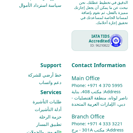
الدقيق في تخطيط عطلتك. نحن
سياسة استرداد الأموال
نبحث عن ما يمكن أن يجعل إجازتك
مميزة بالفعل، ثم نقوم بإضافة
لمساتنا الخاصة لمساعدتك في
تحقيق إجازة أحلامك.
IATA TIDS
Accredited
ID: 96210822
Support
Contact Information
خط أرضي للشركة
Main Office
دعم واتساب
Phone:
+971 4 370 5995
Services
Address: مكتب 408، بناية
ناصر لوتاه، منطقة القنصليات -
طلبات التأشيرة
دبي، الإمارات العربية المتحدة
أدلة التأشيرات
Branch Office
حزمة الرحلة
Phone:
+971 4 333 3221
تطبيق المسار
Address: مكتب 301A - برج
العروض والحملات