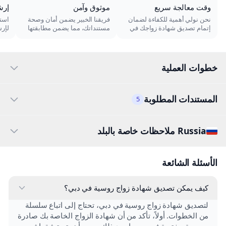
وقت معالجة سريع
موثوق وآمن
إرش
نحن نولي أهمية للكفاءة لضمان
فريقنا الخبير يضمن أمان وصحة
استش
إتمام تصديق شهادة زواجك في
مستنداتك، مما يضمن مطابقتها
لإر
الوقت المحدد، حتى تتمكن من
لجميع المتطلبات القانونية.
عمل
متابعة خططك دون تأخيرات غير
السه
ضرورية.
به.
خطوات العملية
المستندات المطلوبة
5
Russia ملاحظات خاصة بالبلد
الأسئلة الشائعة
كيف يمكن تصديق شهادة زواج روسية في دبي؟
لتصديق شهادة زواج روسية في دبي، تحتاج إلى اتباع سلسلة
من الخطوات. أولاً، تأكد من أن شهادة الزواج الخاصة بك صادرة
من جهة مختصة في روسيا. بعد ذلك، يجب أن يتم توثيقها ثم