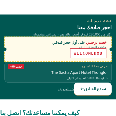
فنادق جرين آبل
احجز فنادقك معنا
أكثر من 286,000 فندق · أسعار بالدرهم · الضرائب مشمولة
خصم ترحيبي
على أول حجز فندقي
استخدم الرمز عند الدفع
WELCOMEDXB
عرض هذا الأسبوع
49% خصم
The Sacha Apart Hotel Thonglor
Bangkok
·
AED 897
إجمالي 3 ليالٍ
تصفح الفنادق
كل العروض
كيف يمكننا مساعدتك؟ اتصل بنا