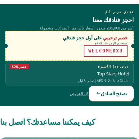
فنادق جرين آبل
احجز فنادقك معنا
أكثر من 286,000 فندق · أسعار بالدرهم · الضرائب مشمولة
خصم ترحيبي
على أول حجز فندقي
استخدم الرمز عند الدفع
WELCOMEDXB
عرض هذا الأسبوع
50% خصم
Top Stars Hotel
Abu Dhabi
·
AED 912
إجمالي 3 ليالٍ
تصفح الفنادق
كل العروض
كيف يمكننا مساعدتك؟ اتصل بنا