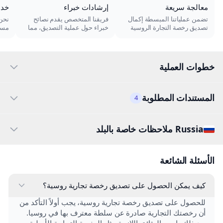
معالجة سريعة
إرشادات خبراء
خدم
تضمن عملياتنا المبسطة إكمال
فريقنا المتخصص يقدم نصائح
نحن 
تصديق رخصة التجارة الروسية
خبراء حول عملية التصديق، مما
مست
بسرعة، مما يتيح لك التركيز على
يضمن تحقيق جميع المتطلبات
جميع
عملك.
دون عناء.
وخص
خطوات العملية
المستندات المطلوبة
4
Russia ملاحظات خاصة بالبلد
الأسئلة الشائعة
كيف يمكن الحصول على تصديق رخصة تجارية روسية؟
للحصول على تصديق رخصة تجارية روسية، يجب أولاً التأكد من
أن رخصتك التجارية صادرة عن سلطة معترف بها في روسيا.
بعد ذلك، اجمع الوثائق اللازمة مثل الرخصة التجارية الأصلية،