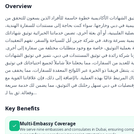
Overview
ثيق الشهادات الأكاديمية خطوة حاسمة للأفراد الذين يسعون للتحقق من
ليمية في دبي وخارجها. سواء كنت بحاجة إلى مستندات للسفارة الهندية،
نصلية الفلبينية، أو أي بعثة أخرى، تضمن خدماتنا الخبرائية توثيق شهاداتك
يمية بسرعة ودقة. في شركة جرين أبل للسياحة والسفر، نفهم التعقيدات
 بعملية التوثيق، خاصة مع وجود متطلبات مختلفة من سفارة إلى أخرى.
رنا شركة رائدة في توثيق المستندات في دبي، نتميز في توثيق الشهادات
ية للعديد من السفارات، مما يجعلنا حلاً شاملاً لجميع احتياجاتك في توثيق
. يتنقل فريقنا ذو الخبرة عبر اللوائح المعقدة للسفارات، مما يخفف من
ك المرتبط غالبًا بهذه العملية. بالإضافة إلى ذلك، فإن علاقاتنا القوية مع
نصليات في دبي تسهل رحلتك في التوثيق، مما يضمن لك خدمة سريعة
وفعالة. ثق بنا لـ...
Key Benefits
Multi-Embassy Coverage
We serve nine embassies and consulates in Dubai, ensuring com