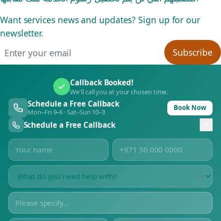
Want services news and updates? Sign up for our
newsletter.
Email address
Subscribe
Callback Booked!
We'll call you at your chosen time.
Schedule a Free Callback
Book Now
Mon–Fri 9–6 · Sat–Sun 10–3
Schedule a Free Callback