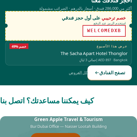
احجز فنادقك معنا
أكثر من 286,000 فندق · أسعار بالدرهم · الضرائب مشمولة
خصم ترحيبي
على أول حجز فندقي
استخدم الرمز عند الدفع
WELCOMEDXB
عرض هذا الأسبوع
49% خصم
The Sacha Apart Hotel Thonglor
Bangkok
·
AED 897
إجمالي 3 ليالٍ
تصفح الفنادق
كل العروض
كيف يمكننا مساعدتك؟ اتصل بنا
Green Apple Travel & Tourism
Bur Dubai Office — Nasser Lootah Building