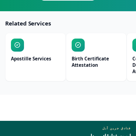
Related Services
Apostille Services
Birth Certificate
C
Attestation
D
A
فنادق جرين آبل