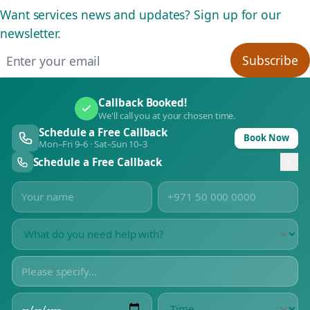
Want services news and updates? Sign up for our
newsletter.
Email address
Subscribe
Callback Booked!
We'll call you at your chosen time.
Schedule a Free Callback
Book Now
Mon–Fri 9–6 · Sat–Sun 10–3
Schedule a Free Callback