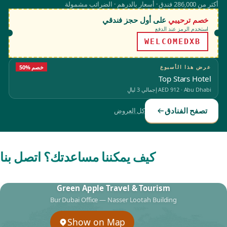
أكثر من 286,000 فندق · أسعار بالدرهم · الضرائب مشمولة
خصم ترحيبي
على أول حجز فندقي
استخدم الرمز عند الدفع
WELCOMEDXB
عرض هذا الأسبوع
50% خصم
Top Stars Hotel
Abu Dhabi
·
AED 912
إجمالي 3 ليالٍ
تصفح الفنادق
كل العروض
كيف يمكننا مساعدتك؟ اتصل بنا
Green Apple Travel & Tourism
Bur Dubai Office — Nasser Lootah Building
Show on Map