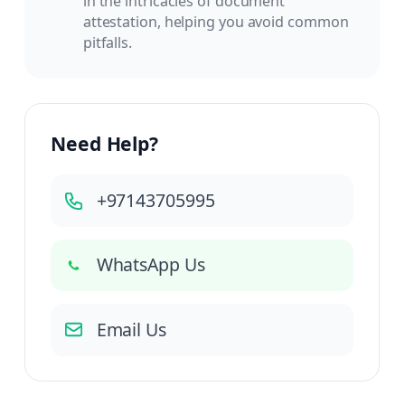
in the intricacies of document
attestation, helping you avoid common
pitfalls.
Need Help?
+97143705995
WhatsApp Us
Email Us