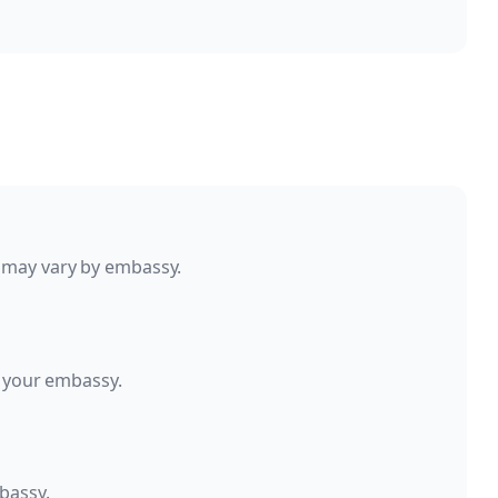
 may vary by embassy.
h your embassy.
bassy.