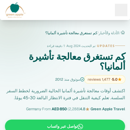
Ope
/
الأدلة والأخبار
/
كم تستغرق معالجة تأشيرة ألمانيا؟
الرئيسية
UPDATES
·
تم التحديث Aug 2024
·
1 دقيقة قراءة
كم تستغرق معالجة تأشيرة
ألمانيا؟
5.0
· 1,477 reviews
موثوق منذ 2012
اكتشف أوقات معالجة تأشيرة ألمانيا الحالية الضرورية لخطط السفر
السلسة. تعلم كيفية التنقل في فترة الانتظار البالغة 30-45 يومًا.
Germany
·
From
AED 850
·
(2,288)
4.8
·
Green Apple Travel
تواصل عبر واتساب