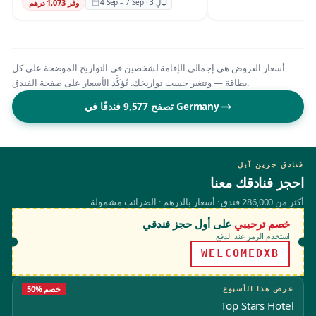
4 Sep – 7 Sep · 3 ليالٍ
وفّر 1,073 درهم
أسعار العروض هي إجمالي الإقامة لشخصين في التواريخ الموضحة على كل
بطاقة — وتتغير حسب تواريخك. تُؤكَّد الأسعار على صفحة الفندق.
تصفح 9,577 فندقًا في Germany
فنادق جرين آبل
احجز فنادقك معنا
أكثر من 286,000 فندق · أسعار بالدرهم · الضرائب مشمولة
خصم ترحيبي
على أول حجز فندقي
استخدم الرمز عند الدفع
WELCOMEDXB
عرض هذا الأسبوع
50% خصم
Top Stars Hotel