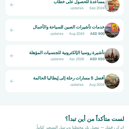
مساعدة للحصول على خطاب
updates
·
Sep 2024
خدمات تأشيرات الصين للسياحة والأعمال
updates
·
Aug 2024
·
AED 900
تأشيرة روسيا الإلكترونية للجنسيات المؤهلة
updates
·
Apr 2026
·
AED 550
أفضل 5 مسارات رحلة إلى إيطاليا الحالمة
updates
·
Aug 2024
لست متأكداً من أين تبدأ؟
اترك رقمك — يتصل بك مختصّنا ويرسل التسعير كتابياً.