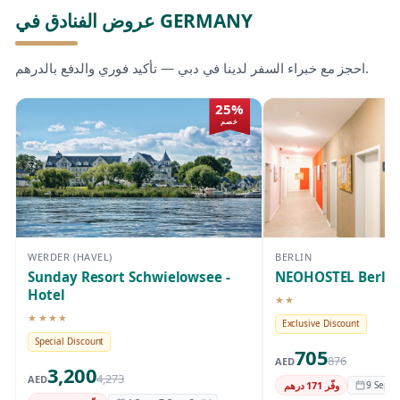
عروض الفنادق في GERMANY
احجز مع خبراء السفر لدينا في دبي — تأكيد فوري والدفع بالدرهم.
25%
خصم
WERDER (HAVEL)
BERLIN
Sunday Resort Schwielowsee -
NEOHOSTEL Berlin
Hotel
★★
فندق 2 نجوم
★★★★
فندق 4 نجوم
Exclusive Discount
Special Discount
705
876
AED
3,200
4,273
AED
وفّر 171 درهم