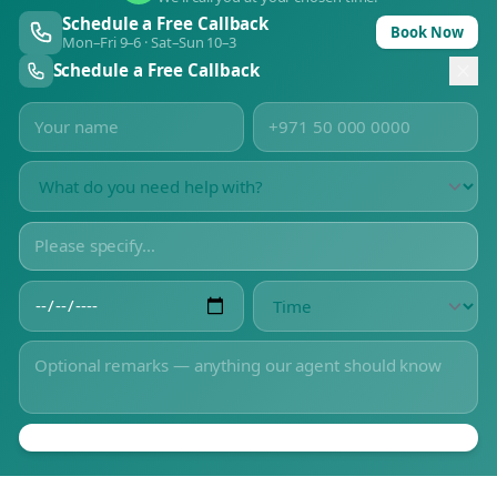
Schedule a Free Callback
Book Now
Mon–Fri 9–6 · Sat–Sun 10–3
Schedule a Free Callback