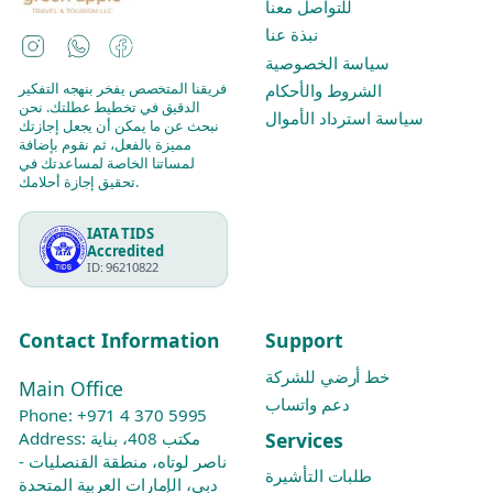
للتواصل معنا
نبذة عنا
Instagram
WhatsApp
Facebook
سياسة الخصوصية
فريقنا المتخصص يفخر بنهجه التفكير
الشروط والأحكام
الدقيق في تخطيط عطلتك. نحن
سياسة استرداد الأموال
نبحث عن ما يمكن أن يجعل إجازتك
مميزة بالفعل، ثم نقوم بإضافة
لمساتنا الخاصة لمساعدتك في
تحقيق إجازة أحلامك.
IATA TIDS
Accredited
ID: 96210822
Contact Information
Support
خط أرضي للشركة
Main Office
دعم واتساب
Phone:
+971 4 370 5995
Services
Address: مكتب 408، بناية
ناصر لوتاه، منطقة القنصليات -
طلبات التأشيرة
دبي، الإمارات العربية المتحدة