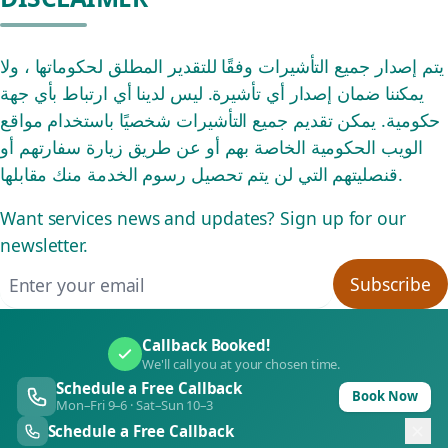
يتم إصدار جميع التأشيرات وفقًا للتقدير المطلق لحكوماتها ، ولا
يمكننا ضمان إصدار أي تأشيرة. ليس لدينا أي ارتباط بأي جهة
حكومية. يمكن تقديم جميع التأشيرات شخصيًا باستخدام مواقع
الويب الحكومية الخاصة بهم أو عن طريق زيارة سفارتهم أو
قنصليتهم التي لن يتم تحصيل رسوم الخدمة منك مقابلها.
Want services news and updates? Sign up for our
newsletter.
Email address
Subscribe
Callback Booked!
We'll call you at your chosen time.
Schedule a Free Callback
Book Now
Mon–Fri 9–6 · Sat–Sun 10–3
Schedule a Free Callback