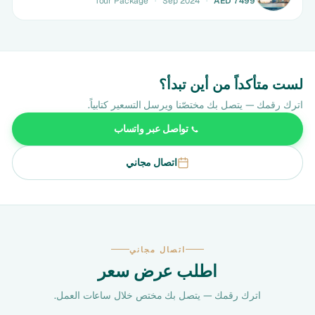
Tour Package
·
Sep 2024
·
AED 7499
لست متأكداً من أين تبدأ؟
اترك رقمك — يتصل بك مختصّنا ويرسل التسعير كتابياً.
تواصل عبر واتساب
اتصال مجاني
اتصال مجاني
اطلب عرض سعر
اترك رقمك — يتصل بك مختص خلال ساعات العمل.