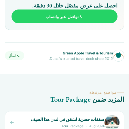
احصل على عرض مفصّل خلال 30 دقيقة.
تواصل عبر واتساب
Green Apple Travel & Tourism
اسأل
Dubai's trusted travel desk since 2012.
مواضيع مرتبطة
المزيد ضمن
Tour Package
صفقات حصرية لشقق في لندن هذا الصيف
Tour Package
·
Aug 2024