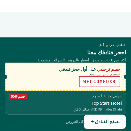
فنادق جرين آبل
احجز فنادقك معنا
أكثر من 286,000 فندق · أسعار بالدرهم · الضرائب مشمولة
خصم ترحيبي
على أول حجز فندقي
استخدم الرمز عند الدفع
WELCOMEDXB
عرض هذا الأسبوع
50% خصم
Top Stars Hotel
Abu Dhabi
·
AED 994
إجمالي 3 ليالٍ
تصفح الفنادق
كل العروض