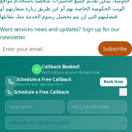
حكومية. يمكن تقديم جميع التأشيرات شخصيًا باستخدام مواقع
الويب الحكومية الخاصة بهم أو عن طريق زيارة سفارتهم أو
قنصليتهم التي لن يتم تحصيل رسوم الخدمة منك مقابلها.
Want services news and updates? Sign up for our
newsletter.
Email address
Subscribe
Callback Booked!
We'll call you at your chosen time.
Schedule a Free Callback
Book Now
Mon–Fri 9–6 · Sat–Sun 10–3
Schedule a Free Callback