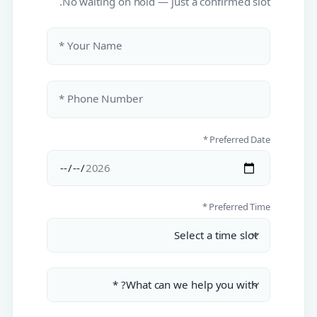
No waiting on hold — just a confirmed slot.
Your Name *
Phone Number *
Preferred Date *
Preferred Time *