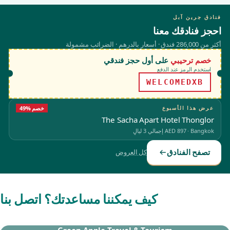
فنادق جرين آبل
احجز فنادقك معنا
أكثر من 286,000 فندق · أسعار بالدرهم · الضرائب مشمولة
خصم ترحيبي
على أول حجز فندقي
استخدم الرمز عند الدفع
WELCOMEDXB
عرض هذا الأسبوع
49% خصم
The Sacha Apart Hotel Thonglor
Bangkok
·
AED 897
إجمالي 3 ليالٍ
تصفح الفنادق
كل العروض
كيف يمكننا مساعدتك؟ اتصل بنا