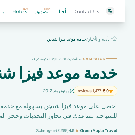
New
New
Contact Us
أخبار
تصديق
Hotels
بر
/
الأدلة والأخبار
/
خدمة موعد فيزا شنجن
الرئيسية
CAMPAIGN
·
تم التحديث Apr 2026
·
1 دقيقة قراءة
خدمة موعد فيزا ش
5.0
· 1,477 reviews
موثوق منذ 2012
احصل على موعد فيزا شنجن بسهولة مع خدمة ال
للسياحة. نساعدك في تجاوز التحديات وحجز المو
Schengen
·
(2,288)
4.8
·
Green Apple Travel