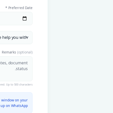
Preferred Date *
Remarks
(optional)
ed. Up to 500 characters.
me window on your
w up on WhatsApp.