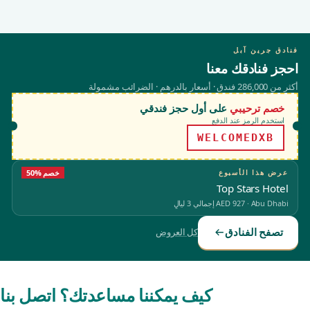
فنادق جرين آبل
احجز فنادقك معنا
أكثر من 286,000 فندق · أسعار بالدرهم · الضرائب مشمولة
خصم ترحيبي
على أول حجز فندقي
استخدم الرمز عند الدفع
WELCOMEDXB
عرض هذا الأسبوع
50% خصم
Top Stars Hotel
Abu Dhabi
·
AED 927
إجمالي 3 ليالٍ
تصفح الفنادق
كل العروض
كيف يمكننا مساعدتك؟ اتصل بنا