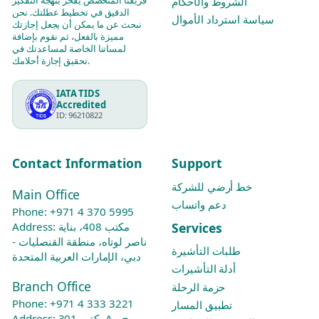
فريقنا المتخصص يفخر بنهجه التفكير
الشروط والأحكام
الدقيق في تخطيط عطلتك. نحن
سياسة استرداد الأموال
نبحث عن ما يمكن أن يجعل إجازتك
مميزة بالفعل، ثم نقوم بإضافة
لمساتنا الخاصة لمساعدتك في
تحقيق إجازة أحلامك.
IATA TIDS
Accredited
ID: 96210822
Contact Information
Support
خط أرضي للشركة
Main Office
دعم واتساب
Phone:
+971 4 370 5995
Services
Address: مكتب 408، بناية
ناصر لوتاه، منطقة القنصليات -
طلبات التأشيرة
دبي، الإمارات العربية المتحدة
أدلة التأشيرات
Branch Office
حزمة الرحلة
Phone:
+971 4 333 3221
تطبيق المسار
Address: مكتب 301A - برج