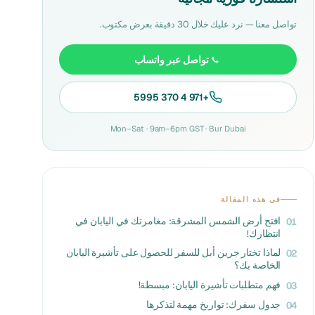
تواصل معنا — نرد عليك خلال 30 دقيقة بعرض مكتوب.
تواصل عبر واتساب
+971 4 370 5995
Mon–Sat · 9am–6pm GST · Bur Dubai
في هذه المقالة
افتح أرض الشمس المشرقة: مغامرتك في اليابان في
01
انتظارك!
لماذا تختار جرين أبل للسفر للحصول على تأشيرة اليابان
02
الخاصة بك؟
فهم متطلبات تأشيرة اليابان: مبسطة!
03
جدول سفرك: تواريخ مهمة لتذكرها
04