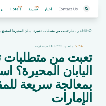
New
New
Contact Us
أخبار
تصديق
Hotels
بر
/
الأدلة والأخبار
/
تعبت من متطلبات تأشيرة اليابان المحيرة؟ استمتع ب
الرئيسية
VISA
·
تم التحديث Feb 2026
·
1 دقيقة قراءة
تعبت من متطلبات ت
اليابان المحيرة؟ اس
بمعالجة سريعة للم
الإمارات