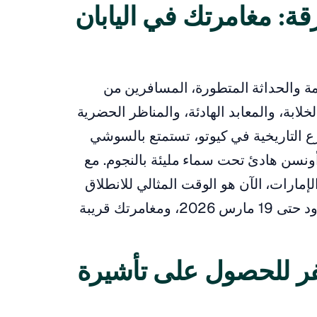
: مغامرتك في اليابان
ديمة والحداثة المتطورة، المسافرين من
لخلابة، والمعابد الهادئة، والمناظر الحضرية
ع التاريخية في كيوتو، تستمتع بالسوشي
سن هادئ تحت سماء مليئة بالنجوم. مع
ارات، الآن هو الوقت المثالي للانطلاق
في هذه الرحلة الساحرة. أسرع - التوافر محدود حتى 19 مارس 2026، ومغامرتك قريبة
سفر للحصول على تأشيرة