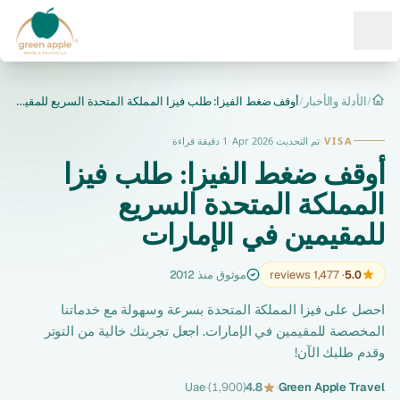
Ope
/
الأدلة والأخبار
/
أوقف ضغط الفيزا: طلب فيزا المملكة المتحدة السريع للمقيمين في...
الرئيسية
VISA
·
تم التحديث Apr 2026
·
1 دقيقة قراءة
أوقف ضغط الفيزا: طلب فيزا
المملكة المتحدة السريع
للمقيمين في الإمارات
5.0
· 1,477 reviews
موثوق منذ 2012
احصل على فيزا المملكة المتحدة بسرعة وسهولة مع خدماتنا
المخصصة للمقيمين في الإمارات. اجعل تجربتك خالية من التوتر
وقدم طلبك الآن!
Uae
·
(1,900)
4.8
·
Green Apple Travel