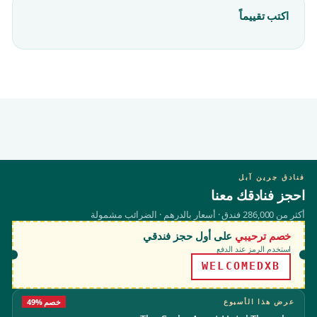
اكتب تقييماً
فنادق جرين آبل
احجز فنادقك معنا
أكثر من 286,000 فندق · أسعار بالدرهم · الضرائب مشمولة
خصم ترحيبي
على أول حجز فندقي
استخدم الرمز عند الدفع
WELCOMEDXB
عرض هذا الأسبوع
49% خصم