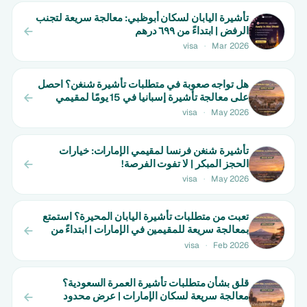
تأشيرة اليابان لسكان أبوظبي: معالجة سريعة لتجنب
الرفض | ابتداءً من ٦٩٩ درهم
visa
·
Mar 2026
هل تواجه صعوبة في متطلبات تأشيرة شنغن؟ احصل
على معالجة تأشيرة إسبانيا في 15 يومًا لمقيمي
الإمارات! | عرض محدود الوقت
visa
·
May 2026
تأشيرة شنغن فرنسا لمقيمي الإمارات: خيارات
الحجز المبكر | لا تفوت الفرصة!
visa
·
May 2026
تعبت من متطلبات تأشيرة اليابان المحيرة؟ استمتع
بمعالجة سريعة للمقيمين في الإمارات | ابتداءً من
650 درهم
visa
·
Feb 2026
قلق بشأن متطلبات تأشيرة العمرة السعودية؟
معالجة سريعة لسكان الإمارات | عرض محدود