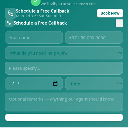
We'll call you at your chosen time.
Schedule a Free Callback
Book Now
Mon–Fri 9–6 · Sat–Sun 10–3
Schedule a Free Callback