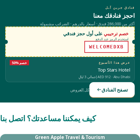
فنادق جرين آبل
احجز فنادقك معنا
أكثر من 286,000 فندق · أسعار بالدرهم · الضرائب مشمولة
خصم ترحيبي
على أول حجز فندقي
استخدم الرمز عند الدفع
WELCOMEDXB
عرض هذا الأسبوع
50% خصم
Top Stars Hotel
Abu Dhabi
·
AED 912
إجمالي 3 ليالٍ
تصفح الفنادق
كل العروض
كيف يمكننا مساعدتك؟ اتصل بنا
Green Apple Travel & Tourism