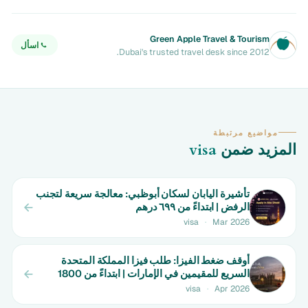
Green Apple Travel & Tourism
اسأل
Dubai's trusted travel desk since 2012.
مواضيع مرتبطة
المزيد ضمن
visa
تأشيرة اليابان لسكان أبوظبي: معالجة سريعة لتجنب
الرفض | ابتداءً من ٦٩٩ درهم
visa
·
Mar 2026
أوقف ضغط الفيزا: طلب فيزا المملكة المتحدة
السريع للمقيمين في الإمارات | ابتداءً من 1800
درهم
visa
·
Apr 2026