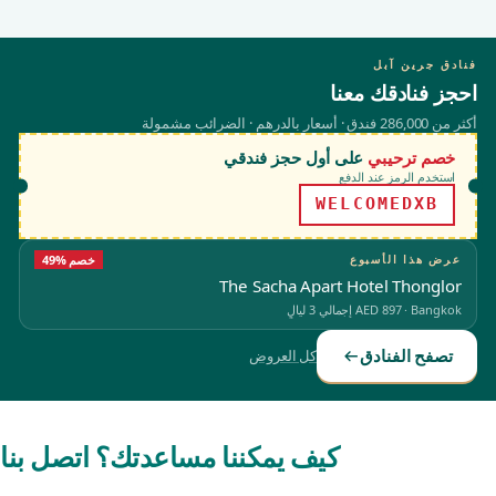
فنادق جرين آبل
احجز فنادقك معنا
أكثر من 286,000 فندق · أسعار بالدرهم · الضرائب مشمولة
خصم ترحيبي
على أول حجز فندقي
استخدم الرمز عند الدفع
WELCOMEDXB
عرض هذا الأسبوع
49% خصم
The Sacha Apart Hotel Thonglor
Bangkok
·
AED 897
إجمالي 3 ليالٍ
تصفح الفنادق
كل العروض
كيف يمكننا مساعدتك؟ اتصل بنا