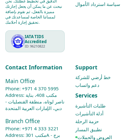
الدقيق في تخطيط عطلتك. نحن
سياسة استرداد الأموال
نبحث عن ما يمكن أن يجعل إجازتك
مميزة بالفعل، ثم نقوم بإضافة
لمساتنا الخاصة لمساعدتك في
تحقيق إجازة أحلامك.
IATA TIDS
Accredited
ID: 96210822
Contact Information
Support
خط أرضي للشركة
Main Office
دعم واتساب
Phone:
+971 4 370 5995
Services
Address: مكتب 408، بناية
ناصر لوتاه، منطقة القنصليات -
طلبات التأشيرة
دبي، الإمارات العربية المتحدة
أدلة التأشيرات
Branch Office
حزمة الرحلة
Phone:
+971 4 333 3221
تطبيق المسار
Address: مكتب 301A - برج
العروض والحملات