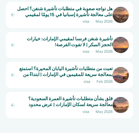
هل تواجه صعوبة في متطلبات تأشيرة شنغن؟ احصل
على معالجة تأشيرة إسبانيا في 15 يومًا لمقيمي
الإمارات! | عرض محدود الوقت
visa
·
May 2026
تأشيرة شنغن فرنسا لمقيمي الإمارات: خيارات
الحجز المبكر | لا تفوت الفرصة!
visa
·
May 2026
تعبت من متطلبات تأشيرة اليابان المحيرة؟ استمتع
بمعالجة سريعة للمقيمين في الإمارات | ابتداءً من
650 درهم
visa
·
Feb 2026
قلق بشأن متطلبات تأشيرة العمرة السعودية؟
معالجة سريعة لسكان الإمارات | عرض محدود
visa
·
May 2026