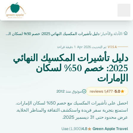
Ope
/
الأدلة والأخبار
/
دليل تأشيرات المكسيك النهائي 2025: خصم 50% لسكان الإمارات
الرئيسية
VISA
·
تم التحديث Apr 2026
·
1 دقيقة قراءة
دليل تأشيرات المكسيك النهائي
2025: خصم 50% لسكان
الإمارات
5.0
· 1,477 reviews
موثوق منذ 2012
احصل على تأشيرات المكسيك مع خصم 50% لسكان الإمارات.
استمتع بتجربة سفر فريدة واستكشف الثقافة والمناظر الخلابة.
عرض محدود حتى 31 ديسمبر 2025.
Uae
·
(1,900)
4.8
·
Green Apple Travel