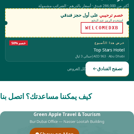
أكثر من 286,000 فندق · أسعار بالدرهم · الضرائب مشمولة
خصم ترحيبي
على أول حجز فندقي
استخدم الرمز عند الدفع
WELCOMEDXB
عرض هذا الأسبوع
50% خصم
Top Stars Hotel
Abu Dhabi
·
AED 963
إجمالي 3 ليالٍ
تصفح الفنادق
كل العروض
كيف يمكننا مساعدتك؟ اتصل بنا
Green Apple Travel & Tourism
Bur Dubai Office — Nasser Lootah Building