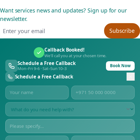
Want services news and updates? Sign up for our
newsletter.
Email address
Subscribe
Callback Booked!
We'll call you at your chosen time.
Schedule a Free Callback
Book Now
Mon–Fri 9–6 · Sat–Sun 10–3
Schedule a Free Callback