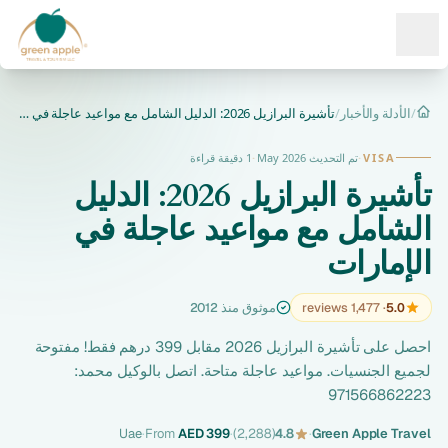
Ope
/
الأدلة والأخبار
/
تأشيرة البرازيل 2026: الدليل الشامل مع مواعيد عاجلة في الإما...
الرئيسية
VISA
·
تم التحديث May 2026
·
1 دقيقة قراءة
تأشيرة البرازيل 2026: الدليل
الشامل مع مواعيد عاجلة في
الإمارات
5.0
· 1,477 reviews
موثوق منذ 2012
احصل على تأشيرة البرازيل 2026 مقابل 399 درهم فقط! مفتوحة
لجميع الجنسيات. مواعيد عاجلة متاحة. اتصل بالوكيل محمد:
971566862223
Uae
·
From
AED 399
·
(2,288)
4.8
·
Green Apple Travel