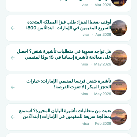
visa
·
Mar 2026
أوقف ضغط الفيزا: طلب فيزا المملكة المتحدة
السريع للمقيمين في الإمارات | ابتداءً من 1800
درهم
visa
·
Apr 2026
هل تواجه صعوبة في متطلبات تأشيرة شنغن؟ احصل
على معالجة تأشيرة إسبانيا في 15 يومًا لمقيمي
الإمارات! | عرض محدود الوقت
visa
·
May 2026
تأشيرة شنغن فرنسا لمقيمي الإمارات: خيارات
الحجز المبكر | لا تفوت الفرصة!
visa
·
May 2026
تعبت من متطلبات تأشيرة اليابان المحيرة؟ استمتع
بمعالجة سريعة للمقيمين في الإمارات | ابتداءً من
650 درهم
visa
·
Feb 2026