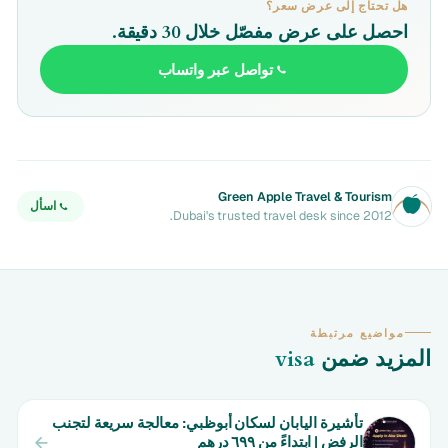
هل تحتاج إلى عرض سعر؟
احصل على عرض مفصّل خلال 30 دقيقة.
تواصل عبر واتساب
Green Apple Travel & Tourism
اسأل
Dubai's trusted travel desk since 2012.
مواضيع مرتبطة
المزيد ضمن
visa
تأشيرة اليابان لسكان أبوظبي: معالجة سريعة لتجنب
الرفض | ابتداءً من ٦٩٩ درهم