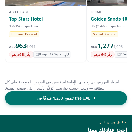
ABU DHABI
DUBAI
Top Stars Hotel
Golden Sands 10
3.8
(35)
· Tripadvisor
3.8
(2,766)
· Tripadvisor
Exclusive Discount
Special Discount
963
1,277
1,911
1,926
AED
AED
وفّر 649 درهم
9 Sep – 12 Sep · 3 ليالٍ
وفّر 948 درهم
أسعار العروض هي إجمالي الإقامة لشخصين في التواريخ الموضحة على كل
بطاقة — وتتغير حسب تواريخك. تُؤكَّد الأسعار على صفحة الفندق.
تصفح 1,233 فندقًا في the UAE
فنادق جرين آبل
احجز فنادقك معنا