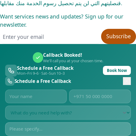
قنصليتهم التي لن يتم تحصيل رسوم الخدمة منك مقابلها.
Want services news and updates? Sign up for our
newsletter.
Email address
Subscribe
Callback Booked!
We'll call you at your chosen time.
Schedule a Free Callback
Book Now
Mon–Fri 9–6 · Sat–Sun 10–3
Schedule a Free Callback