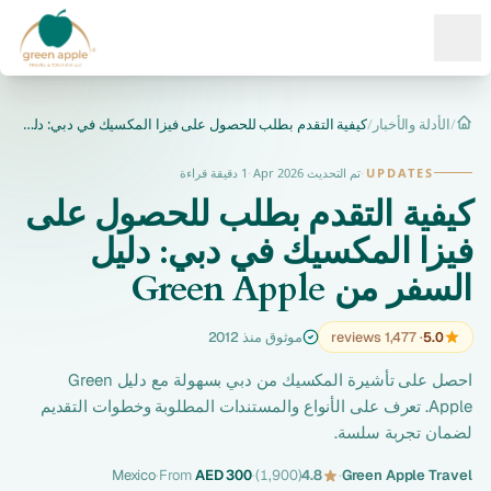
Ope
/
الأدلة والأخبار
/
كيفية التقدم بطلب للحصول على فيزا المكسيك في دبي: دليل السفر...
الرئيسية
UPDATES
·
تم التحديث Apr 2026
·
1 دقيقة قراءة
كيفية التقدم بطلب للحصول على
فيزا المكسيك في دبي: دليل
السفر من Green Apple
5.0
· 1,477 reviews
موثوق منذ 2012
احصل على تأشيرة المكسيك من دبي بسهولة مع دليل Green
Apple. تعرف على الأنواع والمستندات المطلوبة وخطوات التقديم
لضمان تجربة سلسة.
Mexico
·
From
AED 300
·
(1,900)
4.8
·
Green Apple Travel