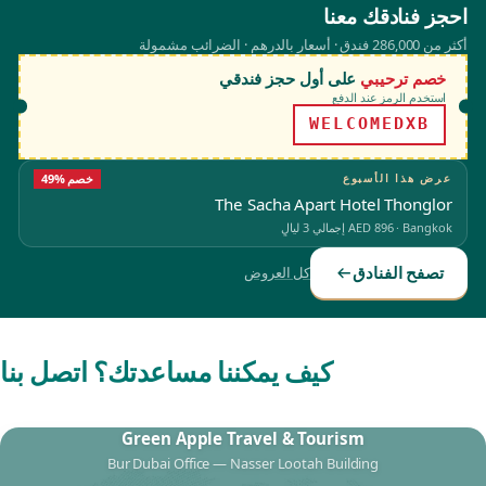
احجز فنادقك معنا
أكثر من 286,000 فندق · أسعار بالدرهم · الضرائب مشمولة
خصم ترحيبي
على أول حجز فندقي
استخدم الرمز عند الدفع
WELCOMEDXB
عرض هذا الأسبوع
49% خصم
The Sacha Apart Hotel Thonglor
Bangkok
·
AED 896
إجمالي 3 ليالٍ
تصفح الفنادق
كل العروض
كيف يمكننا مساعدتك؟ اتصل بنا
Green Apple Travel & Tourism
Bur Dubai Office — Nasser Lootah Building