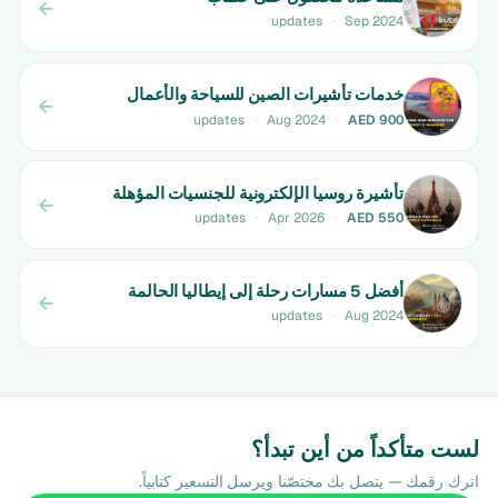
updates
·
Sep 2024
خدمات تأشيرات الصين للسياحة والأعمال
updates
·
Aug 2024
·
AED 900
تأشيرة روسيا الإلكترونية للجنسيات المؤهلة
updates
·
Apr 2026
·
AED 550
أفضل 5 مسارات رحلة إلى إيطاليا الحالمة
updates
·
Aug 2024
لست متأكداً من أين تبدأ؟
اترك رقمك — يتصل بك مختصّنا ويرسل التسعير كتابياً.