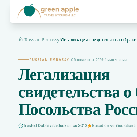
/
Russian Embassy
/
Легализация свидетельства о браке 
Главная
RUSSIAN EMBASSY
·
Обновлено Jul 2026
·
1 мин чтения
Легализация
свидетельства о
Посольства Рос
Trusted Dubai visa desk since 2012
Based on verified client 