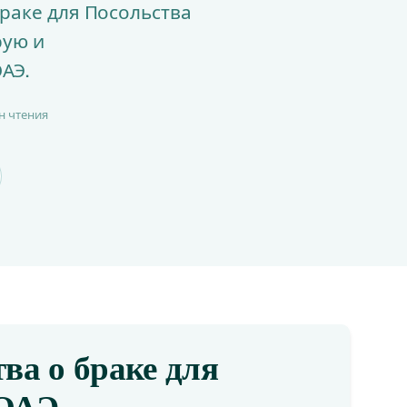
раке для Посольства
рую и
АЭ.
н чтения
ва о браке для