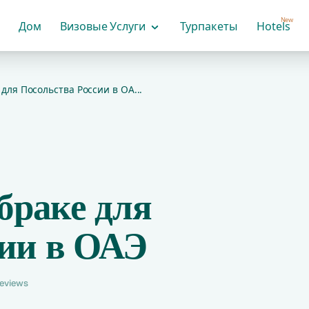
New
Дом
Визовые Услуги
Турпакеты
Hotels
для Посольства России в ОА...
 браке для
сии в ОАЭ
reviews