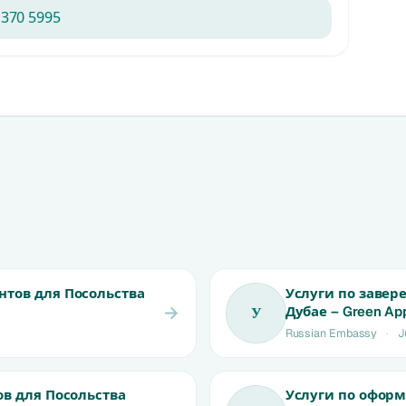
 370 5995
тов для Посольства
Услуги по завер
Дубае – Green Ap
У
Russian Embassy
·
J
в для Посольства
Услуги по оформ