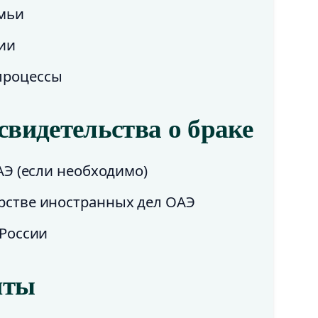
емьи
сии
процессы
свидетельства о браке
АЭ (если необходимо)
рстве иностранных дел ОАЭ
 России
нты