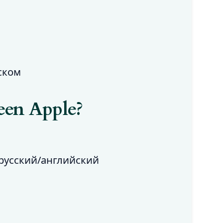
ском
en Apple?
русский/английский