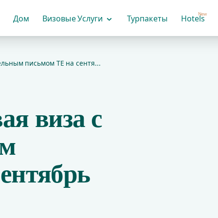
New
Дом
Визовые Услуги
Турпакеты
Hotels
ельным письмом TE на сентя...
ая виза с
ым
сентябрь