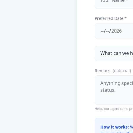
Preferred Date *
Remarks
(optional)
Helps our agent come pre
How it works:
We