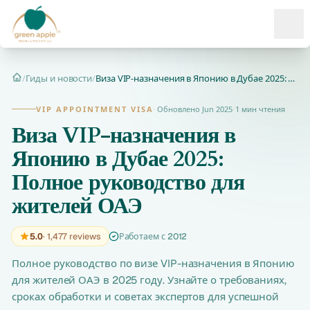
Ope
/
Гиды и новости
/
Виза VIP-назначения в Японию в Дубае 2025: Полное руководств...
Главная
VIP APPOINTMENT VISA
·
Обновлено Jun 2025
·
1 мин чтения
Виза VIP-назначения в
Японию в Дубае 2025:
Полное руководство для
жителей ОАЭ
5.0
· 1,477 reviews
Работаем с 2012
Полное руководство по визе VIP-назначения в Японию
для жителей ОАЭ в 2025 году. Узнайте о требованиях,
сроках обработки и советах экспертов для успешной