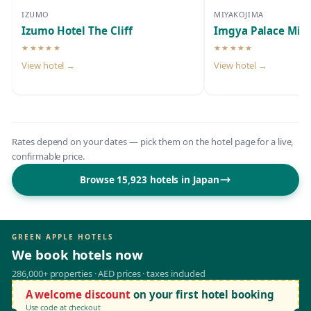
IZUMO
MIYAKOJIMA
Izumo Hotel The Cliff
Imgya Palace Miy
★★★★★
★★★★★
5-star hotel
5-star hotel
View hotel →
View hotel →
Rates depend on your dates — pick them on the hotel page for a live,
confirmable price.
Browse 15,923 hotels in Japan
GREEN APPLE HOTELS
We book hotels now
286,000+ properties · AED prices · taxes included
A welcome discount
on your first hotel booking
Use code at checkout