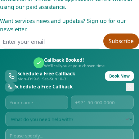
using our paid assistance.
Want services news and updates? Sign up for our
newsletter.
Email address
Subscribe
Callback Booked!
We'll call you at your chosen time.
Schedule a Free Callback
Book Now
Mon–Fri 9–6 · Sat–Sun 10–3
Schedule a Free Callback