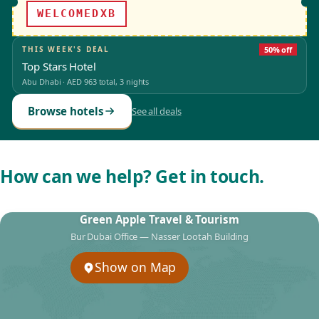
WELCOMEDXB
THIS WEEK'S DEAL
50% off
Top Stars Hotel
Abu Dhabi
·
AED 963
total, 3 nights
Browse hotels
See all deals
How can we help? Get in touch.
Green Apple Travel & Tourism
Bur Dubai Office — Nasser Lootah Building
Show on Map