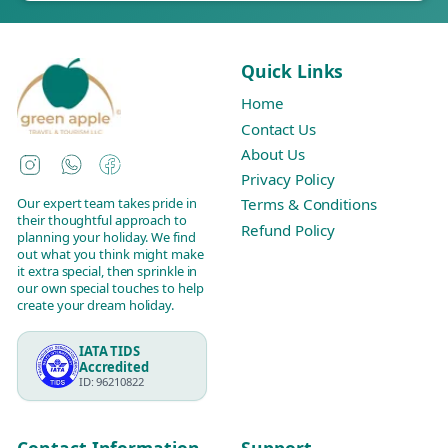
Quick Links
Home
Contact Us
About Us
Instagram
WhatsApp
Facebook
Privacy Policy
Our expert team takes pride in
Terms & Conditions
their thoughtful approach to
Refund Policy
planning your holiday. We find
out what you think might make
it extra special, then sprinkle in
our own special touches to help
create your dream holiday.
IATA TIDS
Accredited
ID: 96210822