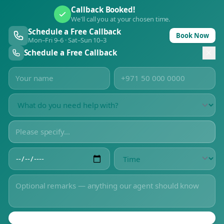
Callback Booked!
We'll call you at your chosen time.
Schedule a Free Callback
Book Now
Mon–Fri 9–6 · Sat–Sun 10–3
Schedule a Free Callback