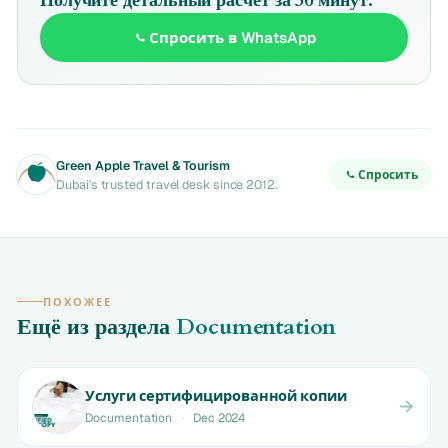
Получите детальный расчёт за 30 минут.
Спросить в WhatsApp
Green Apple Travel & Tourism
Спросить
Dubai's trusted travel desk since 2012.
ПОХОЖЕЕ
Ещё из раздела
Documentation
Услуги сертифицированной копии
Documentation
·
Dec 2024