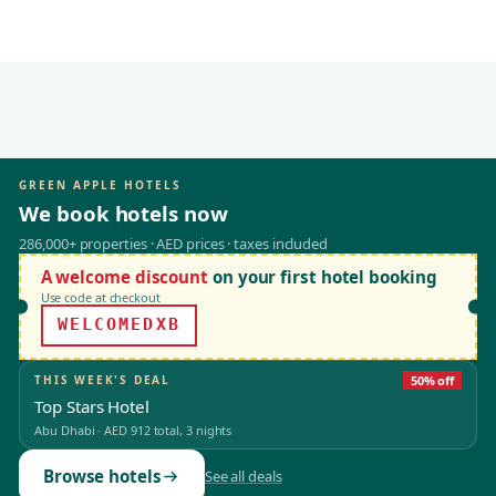
GREEN APPLE HOTELS
We book hotels now
286,000+ properties · AED prices · taxes included
A welcome discount
on your first hotel booking
Use code at checkout
WELCOMEDXB
THIS WEEK'S DEAL
50% off
Top Stars Hotel
Abu Dhabi
·
AED 912
total, 3 nights
Browse hotels
See all deals