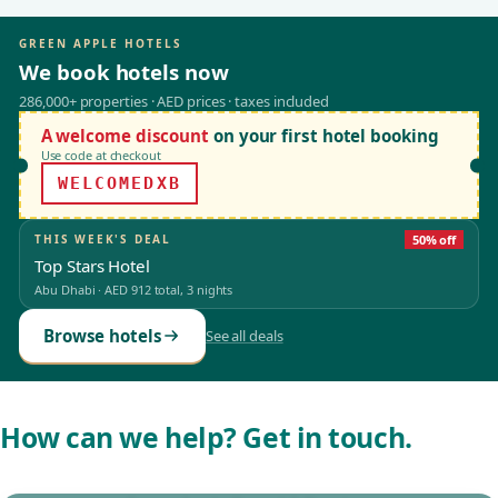
GREEN APPLE HOTELS
We book hotels now
286,000+ properties · AED prices · taxes included
A welcome discount
on your first hotel booking
Use code at checkout
WELCOMEDXB
THIS WEEK'S DEAL
50% off
Top Stars Hotel
Abu Dhabi
·
AED 912
total, 3 nights
Browse hotels
See all deals
How can we help? Get in touch.