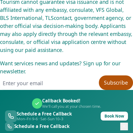
Tourism cannot guarantee visa issuance and is not
affiliated with any embassy, consulate, VFS Global,
BLS International, TLScontact, government agency, or
other official visa decision-making body. Applicants
may also apply directly through the relevant embassy,
consulate, or official visa application centre without
using our paid assistance.
Want services news and updates? Sign up for our
newsletter.
Email address
Subscribe
Callback Booked!
We'll call you at your chosen time.
Schedule a Free Callback
Book Now
Mon–Fri 9–6 · Sat–Sun 10–3
Schedule a Free Callback