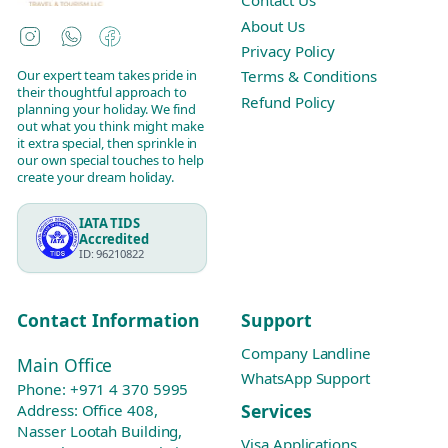
Contact Us
About Us
Instagram
WhatsApp
Facebook
Privacy Policy
Our expert team takes pride in
Terms & Conditions
their thoughtful approach to
Refund Policy
planning your holiday. We find
out what you think might make
it extra special, then sprinkle in
our own special touches to help
create your dream holiday.
IATA TIDS
Accredited
ID: 96210822
Contact Information
Support
Company Landline
Main Office
WhatsApp Support
Phone:
+971 4 370 5995
Services
Address: Office 408,
Nasser Lootah Building,
Visa Applications