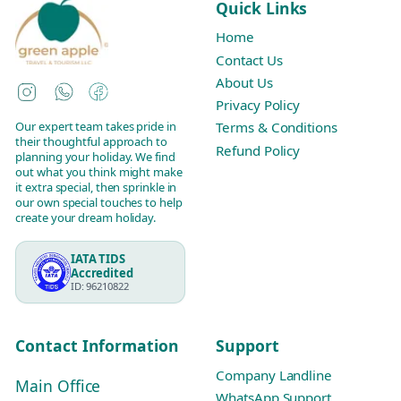
Quick Links
Home
Contact Us
About Us
Instagram
WhatsApp
Facebook
Privacy Policy
Our expert team takes pride in
Terms & Conditions
their thoughtful approach to
Refund Policy
planning your holiday. We find
out what you think might make
it extra special, then sprinkle in
our own special touches to help
create your dream holiday.
IATA TIDS
Accredited
ID: 96210822
Contact Information
Support
Company Landline
Main Office
WhatsApp Support