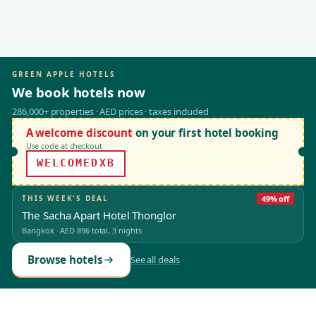
GREEN APPLE HOTELS
We book hotels now
286,000+ properties · AED prices · taxes included
A welcome discount
on your first hotel booking
Use code at checkout
WELCOMEDXB
THIS WEEK'S DEAL
49% off
The Sacha Apart Hotel Thonglor
Bangkok
·
AED 896
total, 3 nights
Browse hotels
See all deals