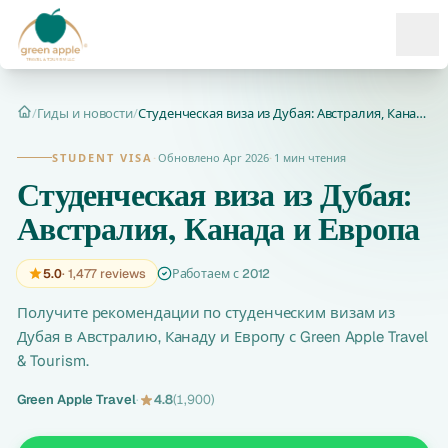
Ope
/
Гиды и новости
/
Студенческая виза из Дубая: Австралия, Канада и Европа
Главная
STUDENT VISA
·
Обновлено Apr 2026
·
1 мин чтения
Студенческая виза из Дубая:
Австралия, Канада и Европа
5.0
· 1,477 reviews
Работаем с 2012
Получите рекомендации по студенческим визам из
Дубая в Австралию, Канаду и Европу с Green Apple Travel
& Tourism.
Green Apple Travel
·
4.8
(1,900)