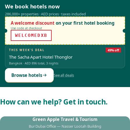
We book hotels now
286,000+ properties · AED prices · taxes included
A welcome discount
on your first hotel booking
Use code at checkout
WELCOMEDXB
THIS WEEK'S DEAL
49% off
The Sacha Apart Hotel Thonglor
Bangkok
·
AED 896
total, 3 nights
Browse hotels
See all deals
How can we help? Get in touch.
Green Apple Travel & Tourism
Bur Dubai Office — Nasser Lootah Building