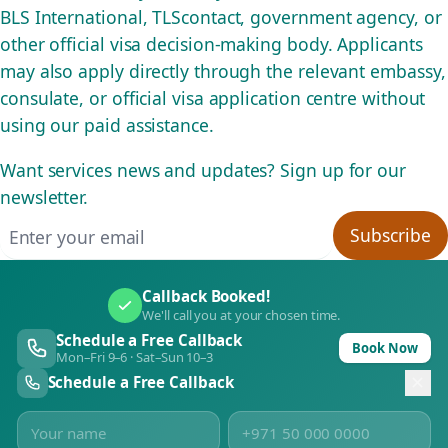
BLS International, TLScontact, government agency, or
other official visa decision-making body. Applicants
may also apply directly through the relevant embassy,
consulate, or official visa application centre without
using our paid assistance.
Want services news and updates? Sign up for our
newsletter.
Email address
Subscribe
Callback Booked!
We'll call you at your chosen time.
Schedule a Free Callback
Book Now
Mon–Fri 9–6 · Sat–Sun 10–3
Schedule a Free Callback