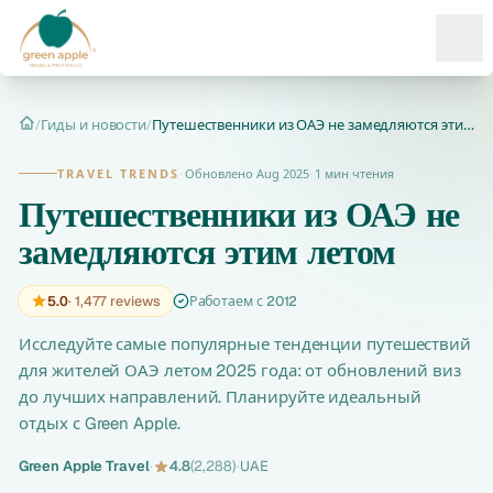
Ope
/
Гиды и новости
/
Путешественники из ОАЭ не замедляются этим летом – последние...
Главная
TRAVEL TRENDS
·
Обновлено Aug 2025
·
1 мин чтения
Путешественники из ОАЭ не
замедляются этим летом
5.0
· 1,477 reviews
Работаем с 2012
Исследуйте самые популярные тенденции путешествий
для жителей ОАЭ летом 2025 года: от обновлений виз
до лучших направлений. Планируйте идеальный
отдых с Green Apple.
Green Apple Travel
·
4.8
(2,288)
·
UAE