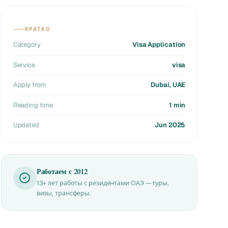
КРАТКО
Category
Visa Application
Service
visa
Apply from
Dubai, UAE
Reading time
1 min
Updated
Jun 2025
Работаем с 2012
13+ лет работы с резидентами ОАЭ — туры,
визы, трансферы.