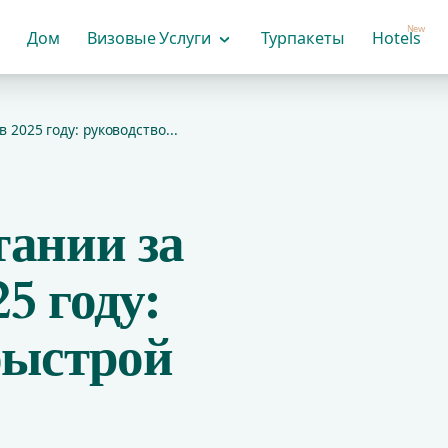
New
Дом
Визовые Услуги
Турпакеты
Hotels
 2025 году: руководство...
тании за
5 году:
быстрой