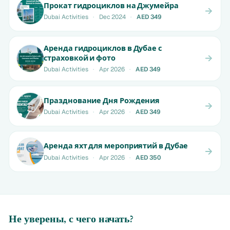
Прокат гидроциклов на Джумейра
Dubai Activities
·
Dec 2024
·
AED 349
Аренда гидроциклов в Дубае с
страховкой и фото
Dubai Activities
·
Apr 2026
·
AED 349
Празднование Дня Рождения
Dubai Activities
·
Apr 2026
·
AED 349
Аренда яхт для мероприятий в Дубае
Dubai Activities
·
Apr 2026
·
AED 350
Не уверены, с чего начать?