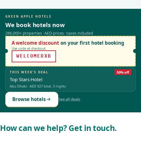
GREEN APPLE HOTELS
We book hotels now
286,000+ properties · AED prices · taxes included
A welcome discount
on your first hotel booking
Use code at checkout
WELCOMEDXB
THIS WEEK'S DEAL
50% off
Top Stars Hotel
Abu Dhabi
·
AED 927
total, 3 nights
Browse hotels
See all deals
How can we help? Get in touch.