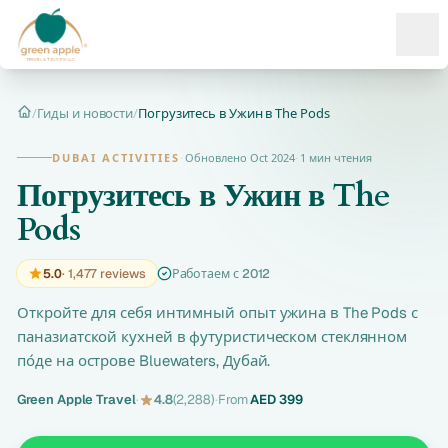
Ope
/
Гиды и новости
/
Погрузитесь в Ужин в The Pods
Главная
DUBAI ACTIVITIES
·
Обновлено Oct 2024
·
1 мин чтения
Погрузитесь в Ужин в The
Pods
5.0
· 1,477 reviews
Работаем с 2012
Откройте для себя интимный опыт ужина в The Pods с
паназиатской кухней в футуристическом стеклянном
по́де на острове Bluewaters, Дубай.
Green Apple Travel
·
4.8
(2,288)
·
From
AED 399