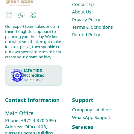
Contact Us
About Us
Instagram
WhatsApp
Facebook
Privacy Policy
Our expert team takes pride in
Terms & Conditions
their thoughtful approach to
Refund Policy
planning your holiday. We find
out what you think might make
it extra special, then sprinkle in
our own special touches to help
create your dream holiday.
IATA TIDS
Accredited
ID: 96210822
Contact Information
Support
Company Landline
Main Office
WhatsApp Support
Phone:
+971 4 370 5995
Services
Address: Office 408,
Nasser Lootah Building,