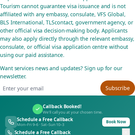
Tourism cannot guarantee visa issuance and is not
affiliated with any embassy, consulate, VFS Global,
BLS International, TLScontact, government agency, or
other official visa decision-making body. Applicants
may also apply directly through the relevant embassy,
consulate, or official visa application centre without
using our paid assistance.
Want services news and updates? Sign up for our
newsletter.
Email address
Subscribe
Callback Booked!
We'll call you at your chosen time.
Schedule a Free Callback
Book Now
Mon–Fri 9–6 · Sat–Sun 10–3
Schedule a Free Callback