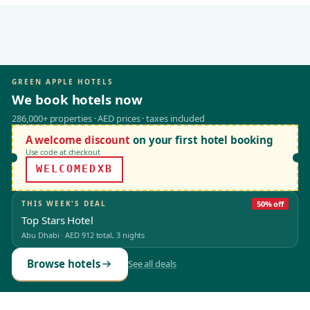
GREEN APPLE HOTELS
We book hotels now
286,000+ properties · AED prices · taxes included
A welcome discount
on your first hotel booking
Use code at checkout
WELCOMEDXB
THIS WEEK'S DEAL
50% off
Top Stars Hotel
Abu Dhabi
·
AED 912
total, 3 nights
Browse hotels
See all deals