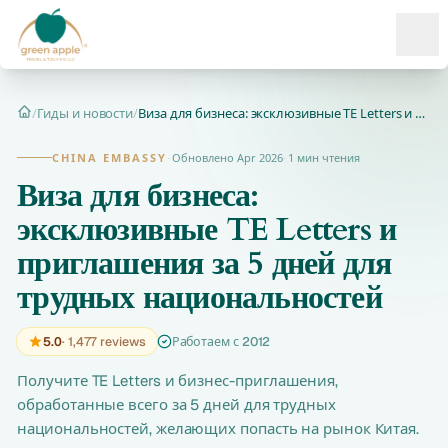
Ope
/
Гиды и новости
/
Виза для бизнеса: эксклюзивные TE Letters и приглашения за 5...
Главная
CHINA EMBASSY
·
Обновлено Apr 2026
·
1 мин чтения
Виза для бизнеса:
эксклюзивные TE Letters и
приглашения за 5 дней для
трудных национальностей
5.0
· 1,477 reviews
Работаем с 2012
Получите TE Letters и бизнес-приглашения,
обработанные всего за 5 дней для трудных
национальностей, желающих попасть на рынок Китая.