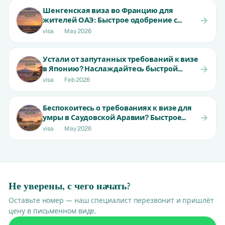
Шенгенская виза во Францию для
жителей ОАЭ: Быстрое одобрение с
ранними местами | Не пропустите!
visa
·
May 2026
Устали от запутанных требований к визе
в Японию? Наслаждайтесь быстрой
обработкой для резидентов ОАЭ | От 650
visa
·
Feb 2026
AED
Беспокоитесь о требованиях к визе для
умры в Саудовской Аравии? Быстрое
одобрение для жителей ОАЭ |
visa
·
May 2026
Начальная цена от 999 AED
Не уверены, с чего начать?
Оставьте номер — наш специалист перезвонит и пришлёт
цену в письменном виде.