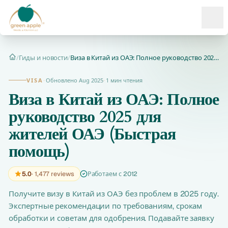
Ope
/
Гиды и новости
/
Виза в Китай из ОАЭ: Полное руководство 2025 для жителей ОАЭ...
Главная
VISA
·
Обновлено Aug 2025
·
1 мин чтения
Виза в Китай из ОАЭ: Полное
руководство 2025 для
жителей ОАЭ (Быстрая
помощь)
5.0
· 1,477 reviews
Работаем с 2012
Получите визу в Китай из ОАЭ без проблем в 2025 году.
Экспертные рекомендации по требованиям, срокам
обработки и советам для одобрения. Подавайте заявку