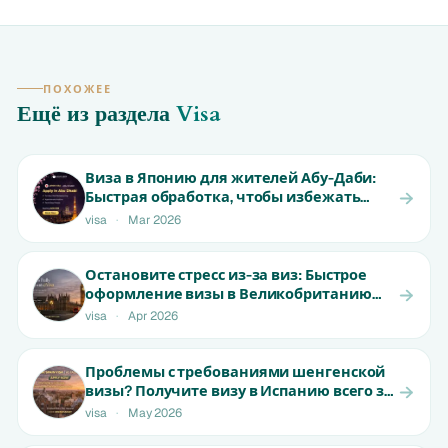
ПОХОЖЕЕ
Ещё из раздела
Visa
Виза в Японию для жителей Абу-Даби:
Быстрая обработка, чтобы избежать
отказа | Начинается от 699 AED
visa
·
Mar 2026
Остановите стресс из-за виз: Быстрое
оформление визы в Великобританию
для жителей ОАЭ | От 1800 AED
visa
·
Apr 2026
Проблемы с требованиями шенгенской
визы? Получите визу в Испанию всего за
15 дней для жителей ОАЭ! |
visa
·
May 2026
Ограниченное предложение