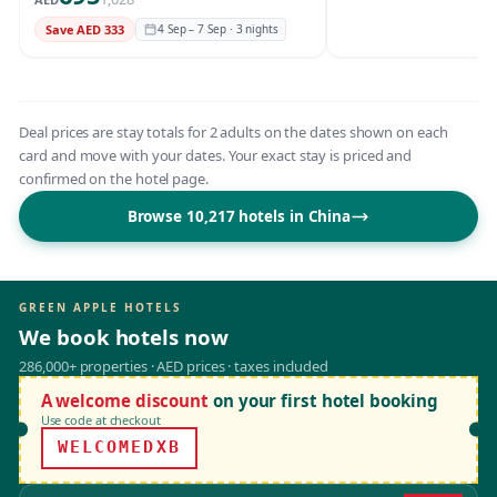
Save AED 333
4 Sep – 7 Sep · 3 nights
Deal prices are stay totals for 2 adults on the dates shown on each
card and move with your dates. Your exact stay is priced and
confirmed on the hotel page.
Browse 10,217 hotels in China
GREEN APPLE HOTELS
We book hotels now
286,000+ properties · AED prices · taxes included
A welcome discount
on your first hotel booking
Use code at checkout
WELCOMEDXB