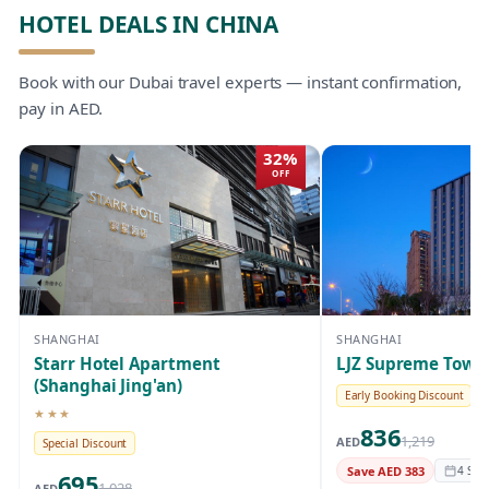
HOTEL DEALS IN CHINA
Book with our Dubai travel experts — instant confirmation,
pay in AED.
32%
OFF
SHANGHAI
SHANGHAI
Starr Hotel Apartment
LJZ Supreme Tower
(Shanghai Jing'an)
Early Booking Discount
★★★
3-star hotel
836
1,219
AED
Special Discount
Save AED 383
4 Sep 
695
1,028
AED