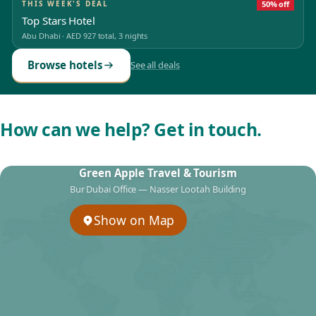
THIS WEEK'S DEAL
50% off
Top Stars Hotel
Abu Dhabi
·
AED 927
total, 3 nights
Browse hotels
See all deals
How can we help? Get in touch.
Green Apple Travel & Tourism
Bur Dubai Office — Nasser Lootah Building
Show on Map