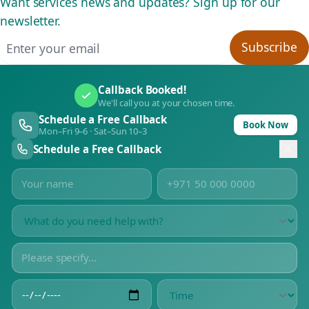
Want services news and updates? Sign up for our
newsletter.
Email address
Subscribe
Callback Booked!
We'll call you at your chosen time.
Schedule a Free Callback
Book Now
Mon–Fri 9–6 · Sat–Sun 10–3
Schedule a Free Callback